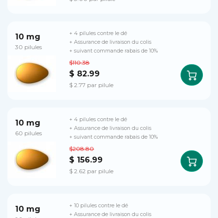
+ 4 pilules contre le dé
10 mg
+ Assurance de livraison du colis
30 pilules
+ suivant commande rabais de 10%
$110.38
$ 82.99
$ 2.77 par pilule
+ 4 pilules contre le dé
10 mg
+ Assurance de livraison du colis
60 pilules
+ suivant commande rabais de 10%
$208.80
$ 156.99
$ 2.62 par pilule
+ 10 pilules contre le dé
10 mg
+ Assurance de livraison du colis