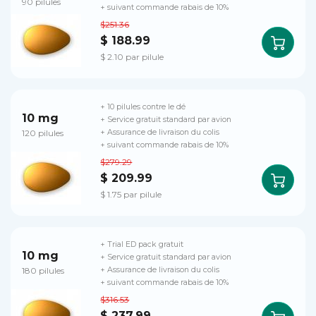
90 pilules
+ suivant commande rabais de 10%
$251.36
$ 188.99
$ 2.10 par pilule
+ 10 pilules contre le dé
10 mg
+ Service gratuit standard par avion
120 pilules
+ Assurance de livraison du colis
+ suivant commande rabais de 10%
$279.29
$ 209.99
$ 1.75 par pilule
+ Trial ED pack gratuit
10 mg
+ Service gratuit standard par avion
180 pilules
+ Assurance de livraison du colis
+ suivant commande rabais de 10%
$316.53
$ 237.99