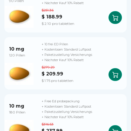
90 Pillen
+ Nächster Kauf 10% Rabatt
$251.36
$ 188.99
$ 2.10 pro tabletten
+ 10 frei ED Pillen
10 mg
+ Kostenlosen Standard Luftpost
120 Pillen
+ Paketzustellung Versicherungs
+ Nächster Kauf 10% Rabatt
$279.29
$ 209.99
$ 1.75 pro tabletten
+ Free Ed probepackung
10 mg
+ Kostenlosen Standard Luftpost
180 Pillen
+ Paketzustellung Versicherungs
+ Nächster Kauf 10% Rabatt
$316.53
$ 237.99