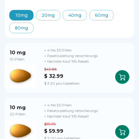
10mg
20mg
40mg
60mg
80mg
+ 4 frei ED Pillen
10 mg
+ Paketzustellung Versicherungs
10 Pillen
+ Nächster Kauf 10% Rabatt
$43.88
$ 32.99
$ 3.30 pro tabletten
+ 4 frei ED Pillen
10 mg
+ Paketzustellung Versicherungs
20 Pillen
+ Nächster Kauf 10% Rabatt
$79.79
$ 59.99
$ 3.00 pro tabletten