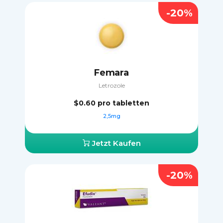
-20%
Femara
Letrozole
$0.60
pro tabletten
2,5mg
Jetzt Kaufen
-20%