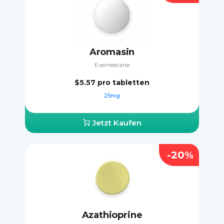
Aromasin
Exemestane
$5.57
pro tabletten
25mg
Jetzt Kaufen
-20%
Azathioprine