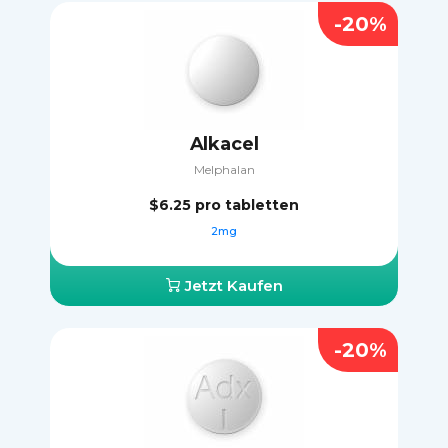
-20%
Alkacel
Melphalan
$6.25
pro tabletten
2mg
Jetzt Kaufen
-20%