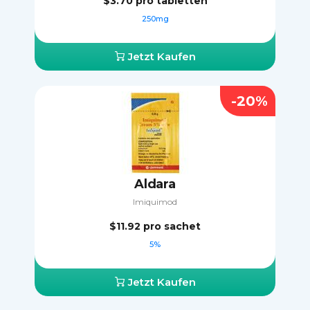
$3.70
pro tabletten
250mg
Jetzt Kaufen
-20%
Aldara
Imiquimod
$11.92
pro sachet
5%
Jetzt Kaufen