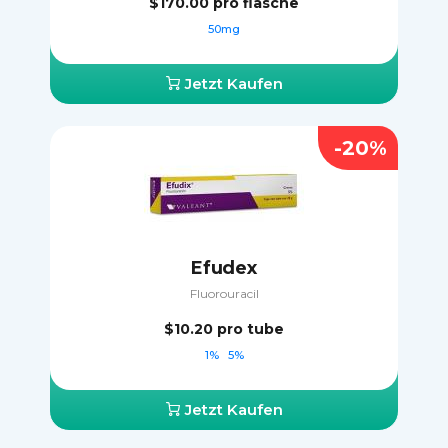
$170.00
pro flasche
50mg
Jetzt Kaufen
-20%
Efudex
Fluorouracil
$10.20
pro tube
1%
5%
Jetzt Kaufen