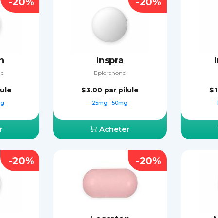
-20%
-20%
n
Inspra
ne
Eplerenone
lule
$3.00
par pilule
$1
mg
25mg
50mg
r
Acheter
-20%
-20%