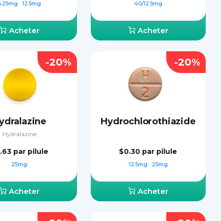
6.25mg
12.5mg
40/12.5mg
Acheter
Acheter
-20%
-20%
ydralazine
Hydrochlorothiazide
Hydralazine
.63
par pilule
$0.30
par pilule
25mg
12.5mg
25mg
Acheter
Acheter