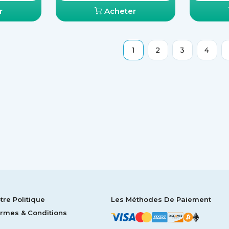
r
Acheter
1
2
3
4
tre Politique
Les Méthodes De Paiement
rmes & Conditions