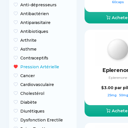
60caps
Anti-dépresseurs
Antibactérien
Achete
Antiparasitaire
Antibiotiques
Arthrite
Asthme
Contraceptifs
Pression Artérielle
Eplereno
Cancer
Eplerenone
Cardiovasculaire
$3.00
par pi
Cholestérol
25mg
50m
Diabète
Achete
Diurétiques
Dysfonction Erectile