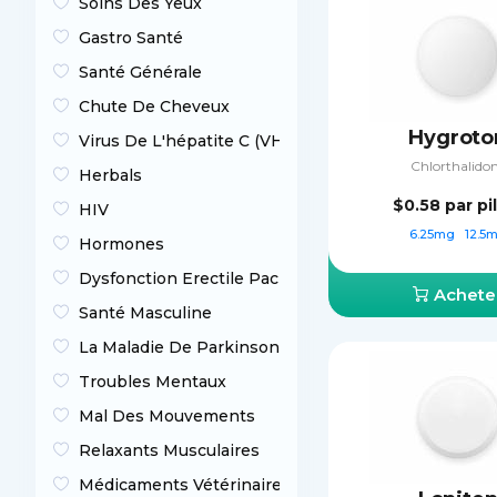
Soins Des Yeux
Gastro Santé
Santé Générale
Chute De Cheveux
Hygroto
Virus De L'hépatite C (VHC)
Chlorthalido
Herbals
$0.58
par pi
HIV
6.25mg
12.5
Hormones
Dysfonction Erectile Packs
Achete
Santé Masculine
La Maladie De Parkinson
Troubles Mentaux
Mal Des Mouvements
Relaxants Musculaires
Médicaments Vétérinaires