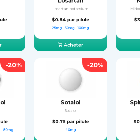
n
Losartan
Losartan potassium
Midod
lule
$0.64
par pilule
$3
25mg
50mg
100mg
r
Acheter
-20%
-20%
ol
Sotalol
Spi
Sotalol
lule
$0.75
par pilule
$0
g
80mg
40mg