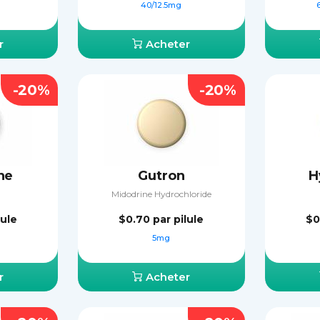
40/12.5mg
r
Acheter
-20%
-20%
ne
Gutron
H
Midodrine Hydrochloride
lule
$0.70
par pilule
$0
g
5mg
r
Acheter