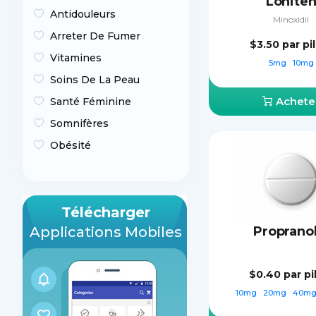
Lonite
Antidouleurs
Minoxidil
Arreter De Fumer
$3.50
par pi
Vitamines
5mg
10mg
Soins De La Peau
Achete
Santé Féminine
Somnifères
Obésité
Télécharger
Applications Mobiles
Propranol
$0.40
par pi
10mg
20mg
40m