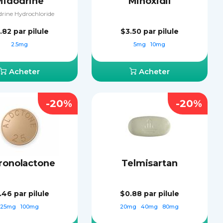
Midodrine
Minoxidil
rine Hydrochloride
.82
par pilule
$3.50
par pilule
2.5mg
5mg
10mg
Acheter
Acheter
-20%
-20%
ronolactone
Telmisartan
.46
par pilule
$0.88
par pilule
25mg
100mg
20mg
40mg
80mg