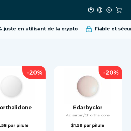
juste en utilisant de la crypto
Fiable et sécuri
-20%
-20%
orthalidone
Edarbyclor
Azilsartan/Сhlorthalidone
.58
par pilule
$1.59
par pilule