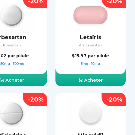
-20%
-20%
Irbesartan
Letairis
Irbesartan
Ambrisentan
.02
par pilule
$15.97
par pilule
150mg
300mg
5mg
10mg
Acheter
Acheter
-20%
-20%