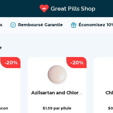
Great Pills Shop
Remboursé Garantie
Économisez 10%
e
-20%
-20%
Chl
Azilsartan and Chlorthalidone
lacon
$1.59
par pilule
$0