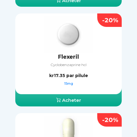
Acheter
-20%
Flexeril
Сyclobenzaprine hcl
kr17.35
par pilule
15mg
Acheter
-20%