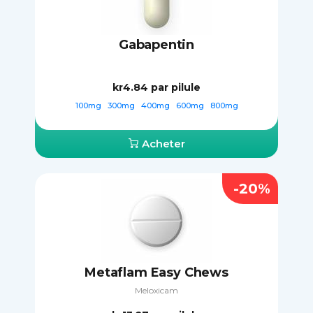
Gabapentin
kr4.84
par pilule
100mg
300mg
400mg
600mg
800mg
Acheter
-20%
Metaflam Easy Chews
Meloxicam