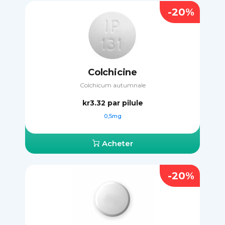
-20%
Colchicine
Colchicum autumnale
kr3.32
par pilule
0,5mg
Acheter
-20%