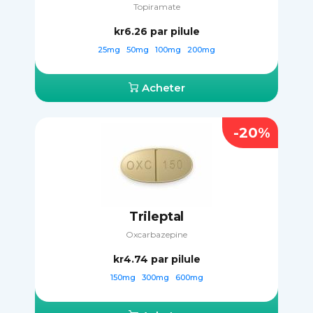
Topiramate
kr6.26
par pilule
25mg
50mg
100mg
200mg
Acheter
-20%
Trileptal
Oxcarbazepine
kr4.74
par pilule
150mg
300mg
600mg