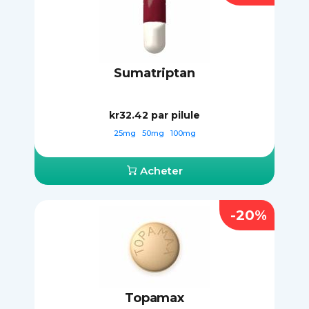
Sumatriptan
kr32.42
par pilule
25mg
50mg
100mg
Acheter
-20%
Topamax