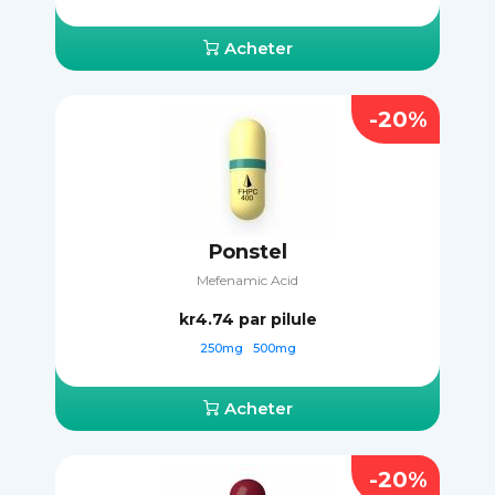
Acheter
-20%
Ponstel
Mefenamic Acid
kr4.74
par pilule
250mg
500mg
Acheter
-20%