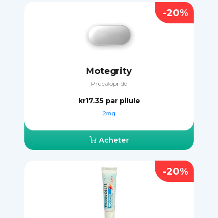
-20%
Motegrity
Prucalopride
kr17.35
par pilule
2mg
Acheter
-20%