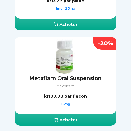
kr13.27
par pilule
1mg
2.5mg
Acheter
-20%
Metaflam Oral Suspension
Meloxicam
kr109.98
par flacon
1.5mg
Acheter