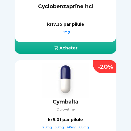
Cyclobenzaprine hcl
kr17.35
par pilule
15mg
Acheter
-20%
Cymbalta
Duloxetine
kr9.01
par pilule
20mg
30mg
40mg
60mg