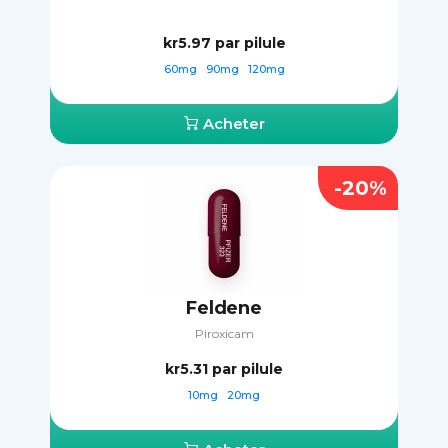
kr5.97
par pilule
60mg
90mg
120mg
Acheter
-20%
Feldene
Piroxicam
kr5.31
par pilule
10mg
20mg