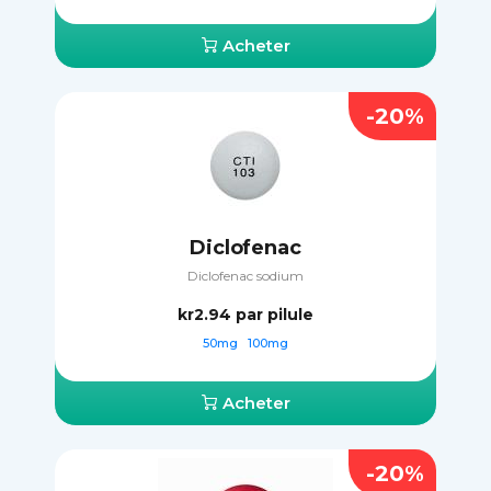
Acheter
-20%
Diclofenac
Diclofenac sodium
kr2.94
par pilule
50mg
100mg
Acheter
-20%