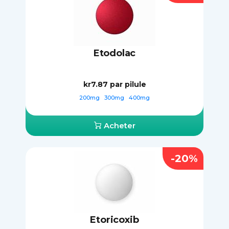
Etodolac
kr7.87
par pilule
200mg
300mg
400mg
Acheter
-20%
Etoricoxib