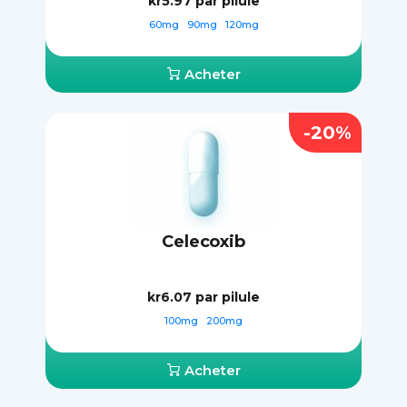
kr5.97
par pilule
60mg
90mg
120mg
Acheter
-20%
Celecoxib
kr6.07
par pilule
100mg
200mg
Acheter