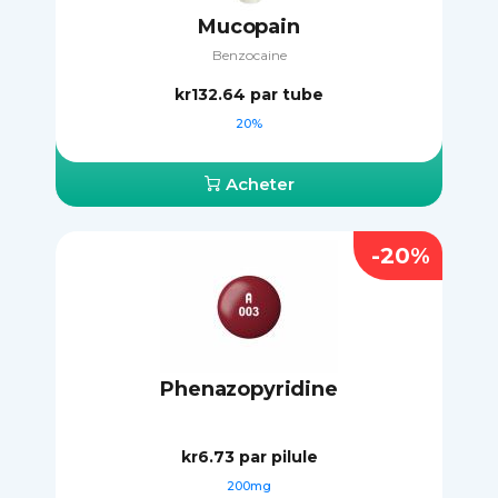
Mucopain
Benzocaine
kr132.64
par tube
20%
Acheter
-20%
Phenazopyridine
kr6.73
par pilule
200mg