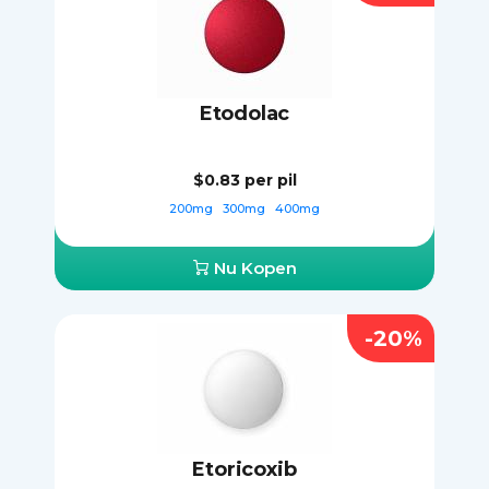
Etodolac
$0.83
per pil
200mg
300mg
400mg
Nu Kopen
-20%
Etoricoxib