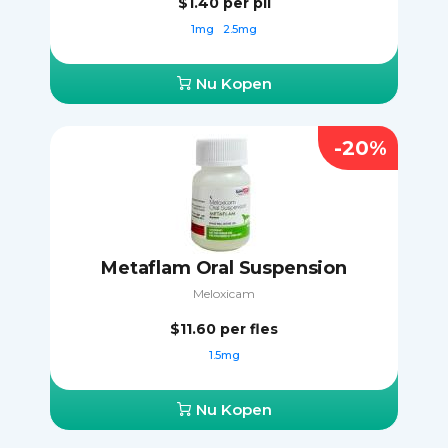
$1.40
per pil
1mg
2.5mg
Nu Kopen
-20%
Metaflam Oral Suspension
Meloxicam
$11.60
per fles
1.5mg
Nu Kopen