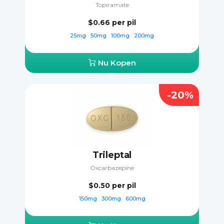
Topiramate
$0.66
per pil
25mg
50mg
100mg
200mg
Nu Kopen
-20%
Trileptal
Oxcarbazepine
$0.50
per pil
150mg
300mg
600mg