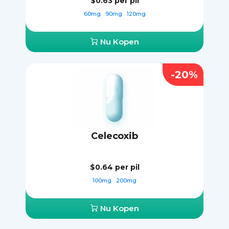
$0.63
per pil
60mg
90mg
120mg
Nu Kopen
-20%
Celecoxib
$0.64
per pil
100mg
200mg
Nu Kopen