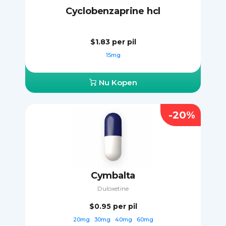
Cyclobenzaprine hcl
$1.83
per pil
15mg
Nu Kopen
-20%
Cymbalta
Duloxetine
$0.95
per pil
20mg
30mg
40mg
60mg