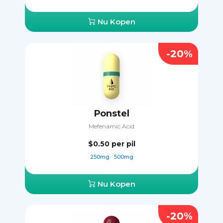
Nu Kopen
-20%
Ponstel
Mefenamic Acid
$0.50
per pil
250mg
500mg
Nu Kopen
-20%