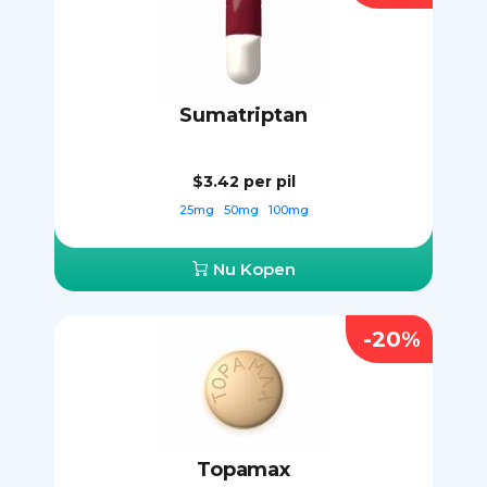
Sumatriptan
$3.42
per pil
25mg
50mg
100mg
Nu Kopen
-20%
Topamax