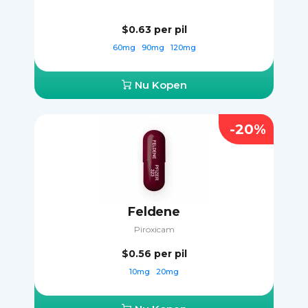
$0.63
per pil
60mg
90mg
120mg
Nu Kopen
-20%
Feldene
Piroxicam
$0.56
per pil
10mg
20mg