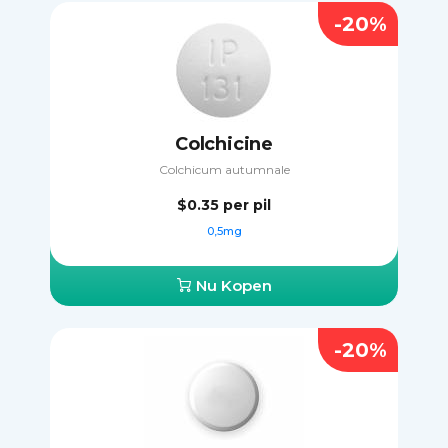
-20%
Colchicine
Colchicum autumnale
$0.35
per pil
0,5mg
Nu Kopen
-20%