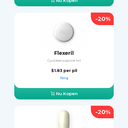
Nu Kopen
-20%
Flexeril
Сyclobenzaprine hcl
$1.83
per pil
15mg
Nu Kopen
-20%