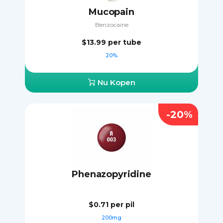
Mucopain
Benzocaine
$13.99
per tube
20%
Nu Kopen
-20%
Phenazopyridine
$0.71
per pil
200mg