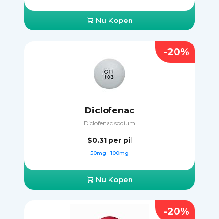
Nu Kopen
-20%
Diclofenac
Diclofenac sodium
$0.31
per pil
50mg
100mg
Nu Kopen
-20%