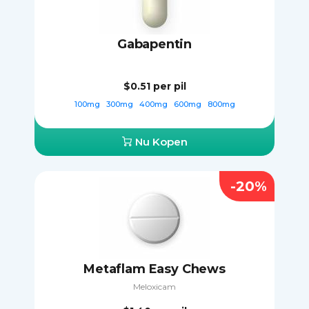
Gabapentin
$0.51
per pil
100mg
300mg
400mg
600mg
800mg
Nu Kopen
-20%
Metaflam Easy Chews
Meloxicam