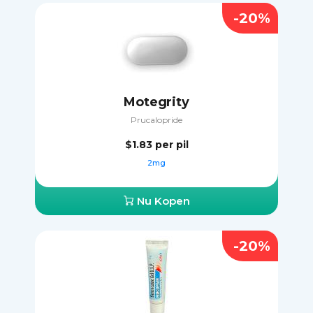
-20%
Motegrity
Prucalopride
$1.83
per pil
2mg
Nu Kopen
-20%