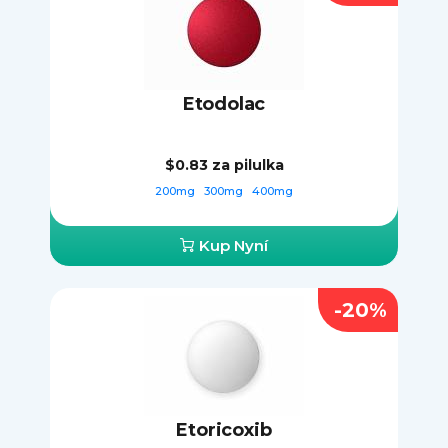
Etodolac
$0.83
za pilulka
200mg
300mg
400mg
Kup Nyní
-20%
Etoricoxib