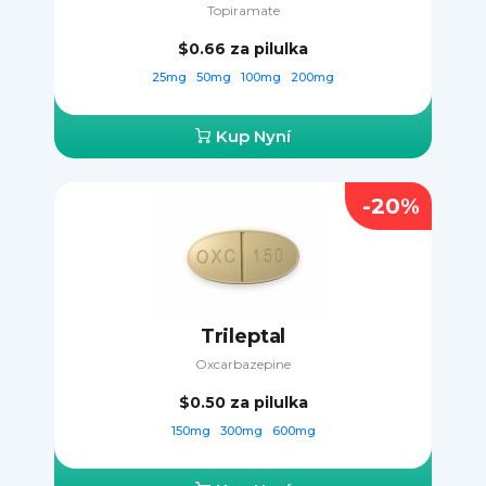
Topiramate
$0.66
za pilulka
25mg
50mg
100mg
200mg
Kup Nyní
-20%
Trileptal
Oxcarbazepine
$0.50
za pilulka
150mg
300mg
600mg