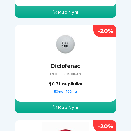
Kup Nyní
-20%
Diclofenac
Diclofenac sodium
$0.31
za pilulka
50mg
100mg
Kup Nyní
-20%