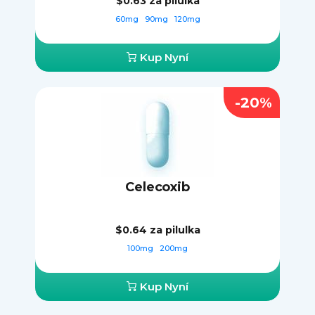
$0.63
za pilulka
60mg
90mg
120mg
Kup Nyní
-20%
Celecoxib
$0.64
za pilulka
100mg
200mg
Kup Nyní