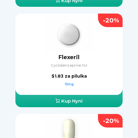
Kup Nyní
-20%
Flexeril
Сyclobenzaprine hcl
$1.83
za pilulka
15mg
Kup Nyní
-20%