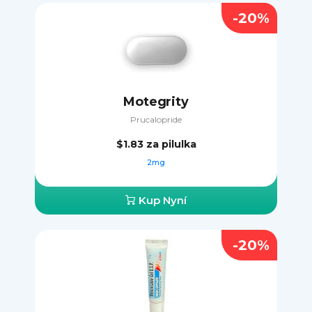
-20%
Motegrity
Prucalopride
$1.83
za pilulka
2mg
Kup Nyní
-20%