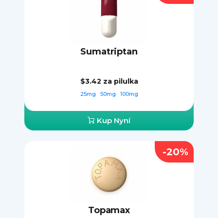
Sumatriptan
$3.42
za pilulka
25mg
50mg
100mg
Kup Nyní
-20%
Topamax