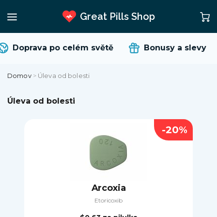
Great Pills Shop
Doprava po celém světě
Bonusy a slevy
Domov
>
Úleva od bolesti
Úleva od bolesti
-20%
Arcoxia
Etoricoxib