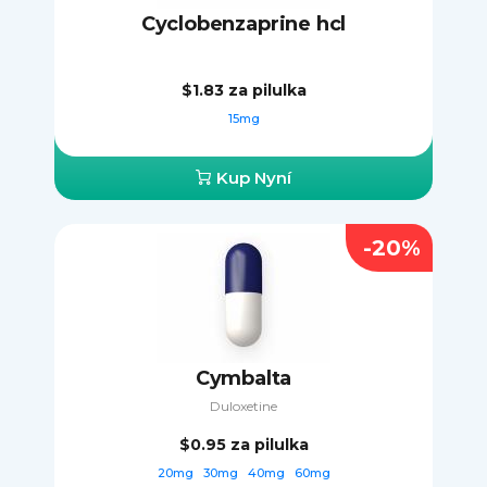
Cyclobenzaprine hcl
$1.83
za pilulka
15mg
Kup Nyní
-20%
Cymbalta
Duloxetine
$0.95
za pilulka
20mg
30mg
40mg
60mg