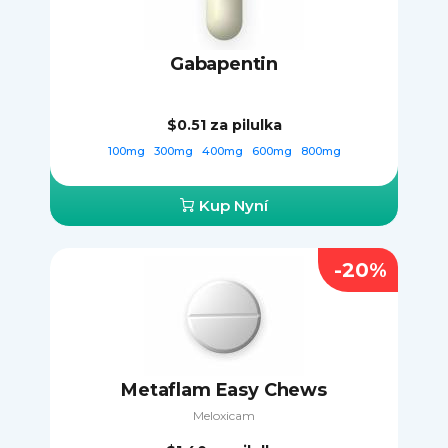
Gabapentin
$0.51
za pilulka
100mg
300mg
400mg
600mg
800mg
Kup Nyní
-20%
Metaflam Easy Chews
Meloxicam