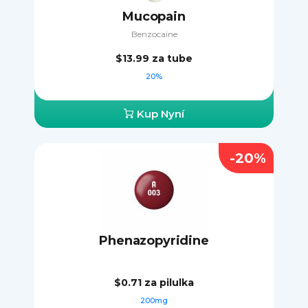
Mucopain
Benzocaine
$13.99
za tube
20%
Kup Nyní
-20%
Phenazopyridine
$0.71
za pilulka
200mg