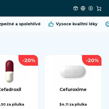
čné a spolehlivé
Vysoce kvalitní
léky
-20%
-20%
Cefadroxil
Cefuroxime
.50
za pilulka
$4.11
za pilulka