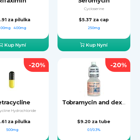
Rifaximin
Seromycin
Cycloserine
.91
za pilulka
$5.37
za cap
200mg
400mg
250mg
Kup Nyní
Kup Nyní
-20%
-20%
etracycline
Tobramycin and dexamethasone
ycline Hydrochloride
.61
za pilulka
$9.20
za tube
500mg
0.1/0.3%