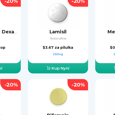
-20%
-20%
Lamisil
Me
Ciprofloxacin + Dexamethasone
Terbinafine
rop
$3.67
za pilulka
$0
250mg
í
Kup Nyní
-20%
-20%