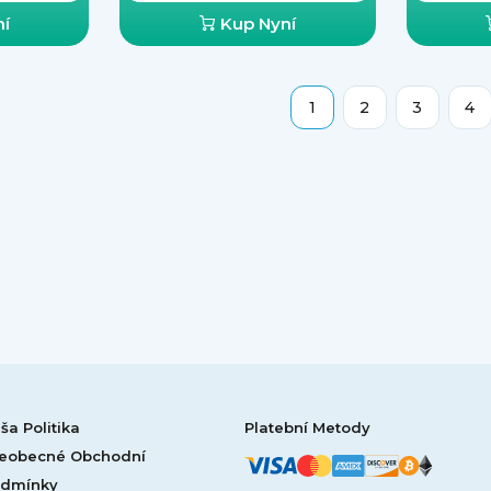
í
Kup Nyní
1
2
3
4
ša Politika
Platební Metody
eobecné Obchodní
dmínky