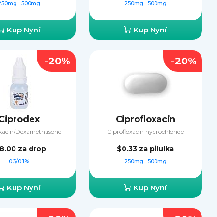
250mg
500mg
250mg
500mg
Kup Nyní
Kup Nyní
-20%
-20%
Ciprodex
Ciprofloxacin
oxacin/Dexamethasone
Ciprofloxacin hydrochloride
18.00
za drop
$0.33
za pilulka
0.3/0.1%
250mg
500mg
Kup Nyní
Kup Nyní