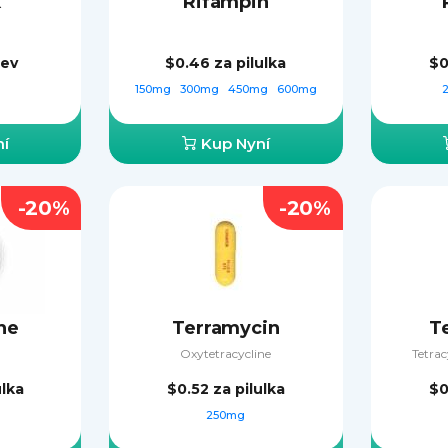
x
Rifampin
hev
$0.46
za pilulka
$0
150mg
300mg
450mg
600mg
í
Kup Nyní
-20%
-20%
ne
Terramycin
T
Oxytetracycline
Tetrac
ulka
$0.52
za pilulka
$0
250mg