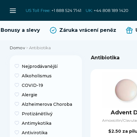
onusy a slevy
Záruka vrácení peněz
Uš
Domov
>
Antibiotika
Antibiotika
Nejprodávanější
Alkoholismus
COVID-19
Alergie
Alzheimerova Choroba
Advent 
Protizánětlivý
Amoxicillin/Clavula
Antimykotika
$2.50
za pil
Antivirotika