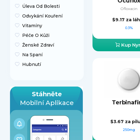
Ocuflo
Úleva Od Bolesti
Ofloxacin
Odvykání Kouření
$9.17
za lá
Vitamíny
0.3%
Péče O Kůži
Kup Nyn
Ženské Zdraví
Na Spaní
Hubnutí
Stáhněte
Mobilní Aplikace
Terbinafi
$3.67
za pil
250mg