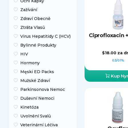
Oční Kapky
Zažívání
Zdraví Obecně
Ztráta Vlasů
Virus Hepatitidy C (HCV)
Bylinné Produkty
$18.00
za d
HIV
0.3/0.1%
Hormony
Męski ED Packs
Kup Nyn
Mužské Zdraví
Parkinsonova Nemoc
Duševní Nemoci
Kinetóza
Uvolnění Svalů
Veterinární Léčiva