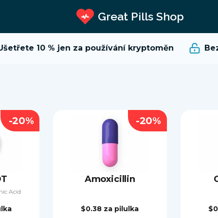
Great Pills Shop
etřete 10 %
jen za používání kryptoměn
Bezpe
-20%
-20%
DT
Amoxicillin
nic Acid
ulka
$0.38
za pilulka
$0