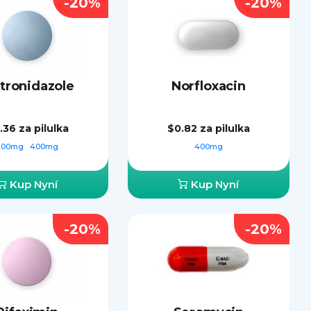
-20%
-20%
tronidazole
Norfloxacin
.36
za pilulka
$0.82
za pilulka
200mg
400mg
400mg
Kup Nyní
Kup Nyní
-20%
-20%