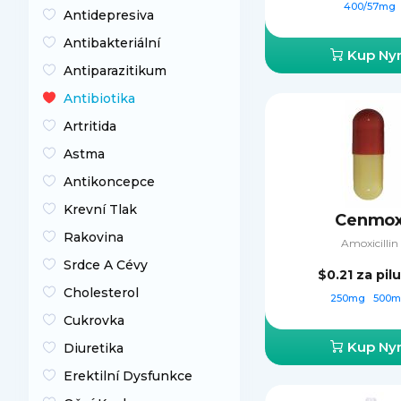
400/57mg
Antidepresiva
Antibakteriální
Kup Nyn
Antiparazitikum
Antibiotika
Artritida
Astma
Antikoncepce
Krevní Tlak
Cenmo
Rakovina
Amoxicillin
Srdce A Cévy
$0.21
za pil
Cholesterol
250mg
500
Cukrovka
Kup Nyn
Diuretika
Erektilní Dysfunkce