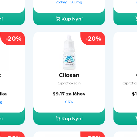
250mg
500mg
í
Kup Nyní
-20%
-20%
x
Ciloxan
Ciprofloxacin
Ciprofl
ulka
$9.17
za láhev
$
mg
0.3%
í
Kup Nyní