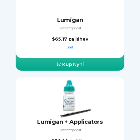
Lumigan
Bimatoprost
$65.17
za láhev
3ml
Kup Nyní
Lumigan + Applicators
Bimatoprost