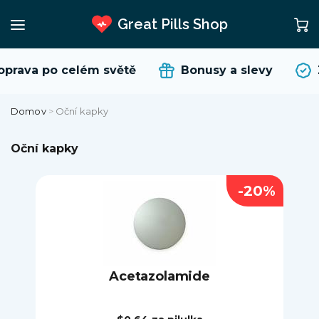
Great Pills Shop
ava po celém světě
Bonusy a slevy
Zá
Domov
>
Oční kapky
Oční kapky
-20%
Acetazolamide