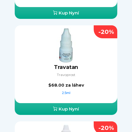
Kup Nyní
-20%
Travatan
Travoprost
$68.00
za láhev
2.5ml
Kup Nyní
-20%