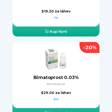
$19.20
za láhev
1%
Kup Nyní
-20%
Bimatoprost 0.03%
Bimatoprost
$29.00
za láhev
3ml