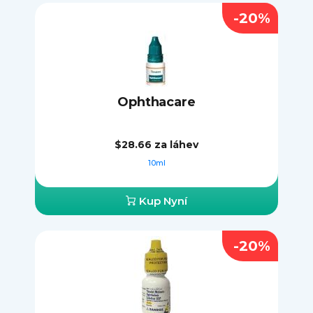
-20%
Ophthacare
$28.66
za láhev
10ml
Kup Nyní
-20%