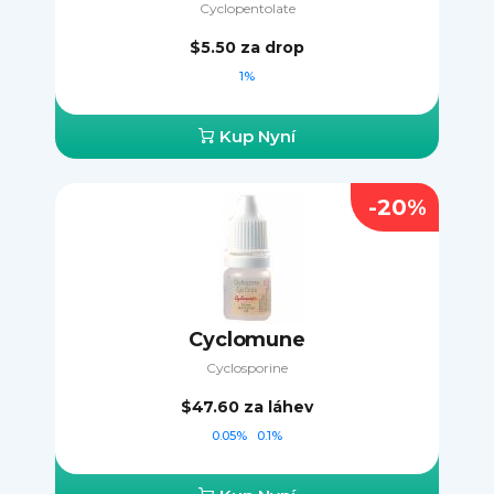
Cyclopentolate
$5.50
za drop
1%
Kup Nyní
-20%
Cyclomune
Cyclosporine
$47.60
za láhev
0.05%
0.1%