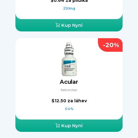
$0.64
za pilulka
250mg
Kup Nyní
-20%
Acular
Ketorolac
$12.50
za láhev
0.4%
Kup Nyní