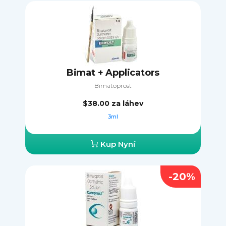
Bimat + Applicators
Bimatoprost
$38.00
za láhev
3ml
Kup Nyní
-20%