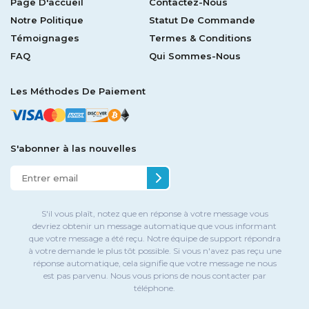
Page D'accueil
Contactez-Nous
Notre Politique
Statut De Commande
Témoignages
Termes & Conditions
FAQ
Qui Sommes-Nous
Les Méthodes De Paiement
S'abonner à las nouvelles
S'il vous plaît, notez que en réponse à votre message vous
devriez obtenir un message automatique que vous informant
que votre message a été reçu. Notre équipe de support répondra
à votre demande le plus tôt possible. Si vous n'avez pas reçu une
réponse automatique, cela signifie que votre message ne nous
est pas parvenu. Nous vous prions de nous contacter par
téléphone.