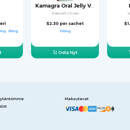
Kamagra Oral Jelly Vol-2
Sildenafil Citrate
S
leri
$2.30
per sachet
$1
0mg
80mg
100mg
t
Osta Nyt
äytäntömme
Maksutavat
dot