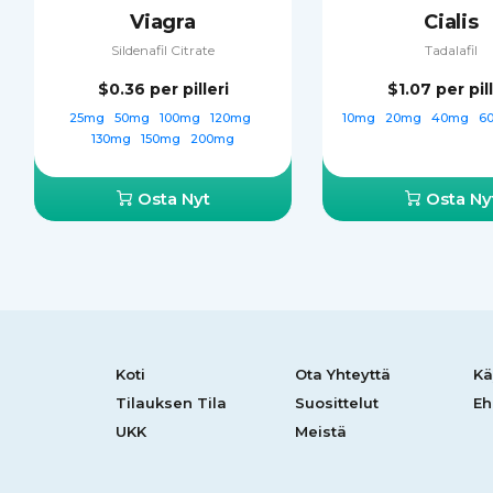
Viagra
Cialis
Sildenafil Citrate
Tadalafil
$0.36
per pilleri
$1.07
per pil
25mg
50mg
100mg
120mg
10mg
20mg
40mg
6
130mg
150mg
200mg
Osta Nyt
Osta Ny
Koti
Ota Yhteyttä
K
Tilauksen Tila
Suosittelut
Eh
UKK
Meistä