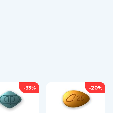
-33%
-20%