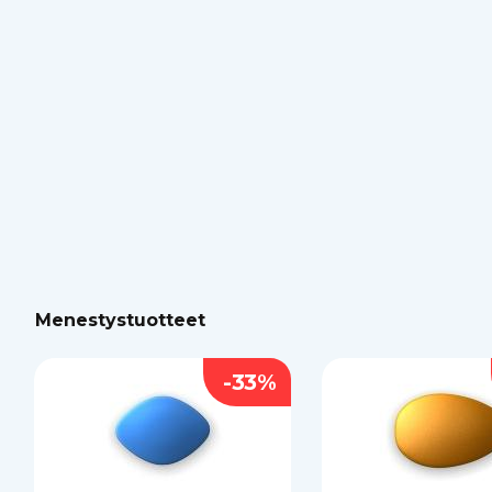
Menestystuotteet
-33%