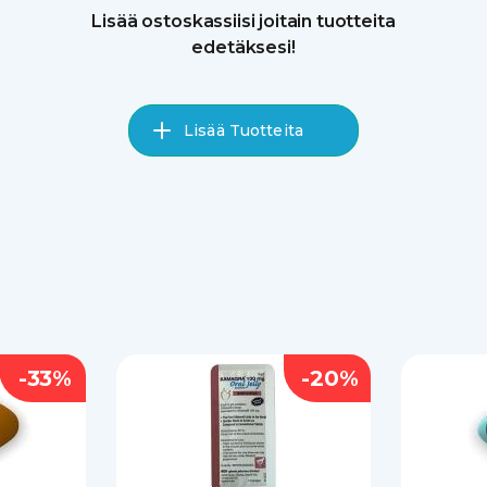
Lisää ostoskassiisi joitain tuotteita
edetäksesi!
Lisää Tuotteita
-33%
-20%