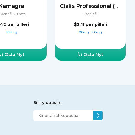
Kamagra
Cialis Professional (Sublingual)
ildenafil Citrate
Tadalafil
.42
per pilleri
$2.11
per pilleri
100mg
20mg
40mg
Osta Nyt
Osta Nyt
Siirry uutisiin