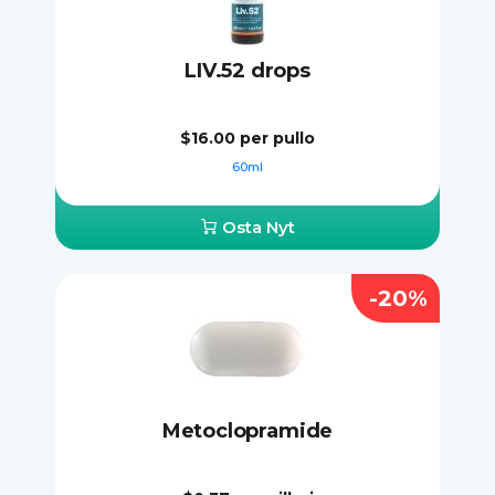
LIV.52 drops
$16.00
per pullo
60ml
Osta Nyt
-20%
Metoclopramide