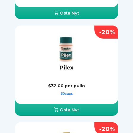
Osta Nyt
-20%
Pilex
$32.00
per pullo
60caps
Osta Nyt
-20%