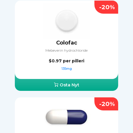
-20%
Colofac
Mebeverin hydrochloride
$0.97
per pilleri
135mg
Osta Nyt
-20%