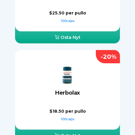
$25.50
per pullo
100caps
Osta Nyt
-20%
Herbolax
$18.50
per pullo
100caps