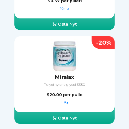
$0.37
per pilleri
10mg
Osta Nyt
-20%
Miralax
Polyethylene glycol 3350
$20.00
per pullo
119g
Osta Nyt