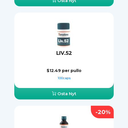
Osta Nyt
LIV.52
$12.49
per pullo
100caps
Osta Nyt
-20%