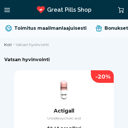
Great Pills Shop
Toimitus maailmanlaajuisesti
Bonukset ja
Koti
>
Vatsan hyvinvointi
Vatsan hyvinvointi
-20%
Actigall
Ursodeoxycholic acid