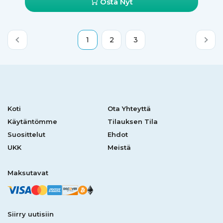
Osta Nyt
1
2
3
Koti
Ota Yhteyttä
Käytäntömme
Tilauksen Tila
Suosittelut
Ehdot
UKK
Meistä
Maksutavat
Siirry uutisiin