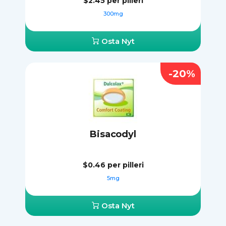
$2.45
per pilleri
300mg
Osta Nyt
-20%
Bisacodyl
$0.46
per pilleri
5mg
Osta Nyt