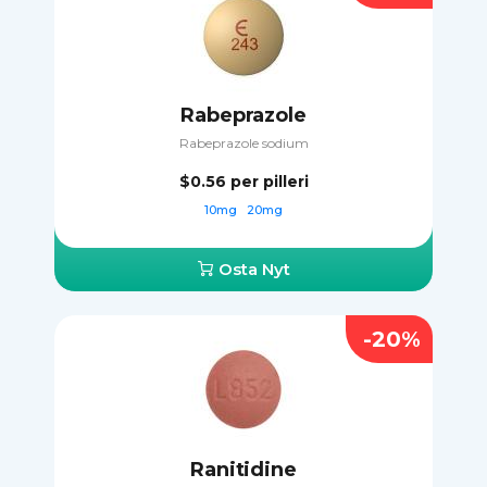
Rabeprazole
Rabeprazole sodium
$0.56
per pilleri
10mg
20mg
Osta Nyt
-20%
Ranitidine