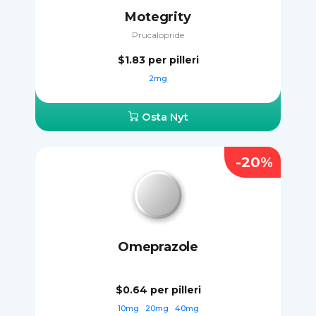
Motegrity
Prucalopride
$1.83
per pilleri
2mg
Osta Nyt
-20%
Omeprazole
$0.64
per pilleri
10mg
20mg
40mg