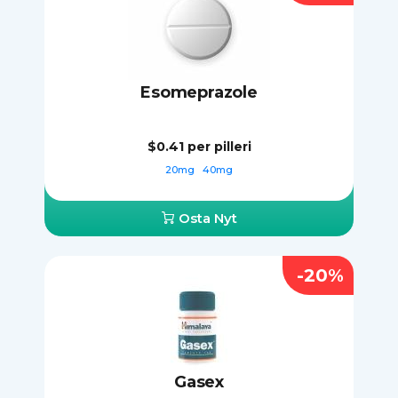
Esomeprazole
$0.41
per pilleri
20mg
40mg
Osta Nyt
-20%
Gasex