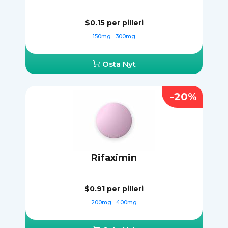
$0.15
per pilleri
150mg
300mg
Osta Nyt
-20%
Rifaximin
$0.91
per pilleri
200mg
400mg