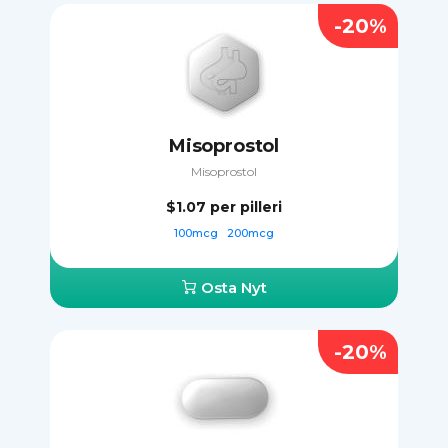
-20%
Misoprostol
Misoprostol
$1.07
per pilleri
100mcg
200mcg
Osta Nyt
-20%