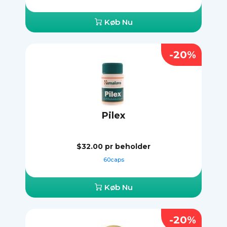
Køb Nu
-20%
Pilex
$32.00
pr beholder
60caps
Køb Nu
-20%