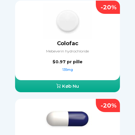
-20%
Colofac
Mebeverin hydrochloride
$0.97
pr pille
135mg
Køb Nu
-20%