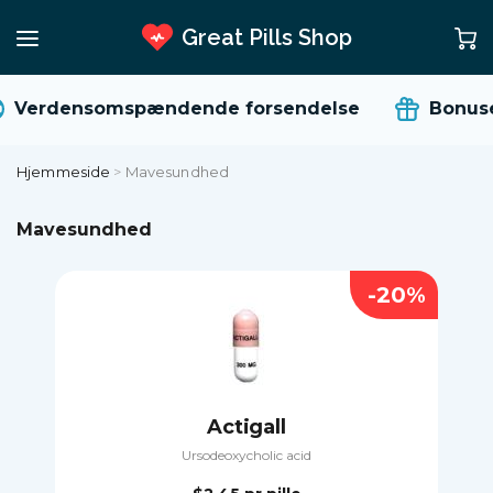
Great Pills Shop
Verdensomspændende forsendelse
Bonuser 
Hjemmeside
>
Mavesundhed
Mavesundhed
-20%
Actigall
Ursodeoxycholic acid