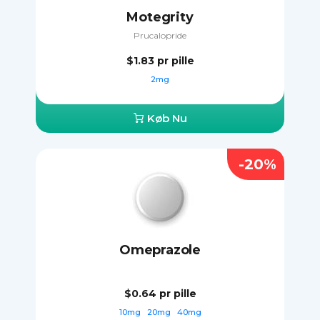
Motegrity
Prucalopride
$1.83
pr pille
2mg
Køb Nu
-20%
Omeprazole
$0.64
pr pille
10mg
20mg
40mg