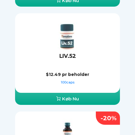
Køb Nu
LIV.52
$12.49
pr beholder
100caps
Køb Nu
-20%