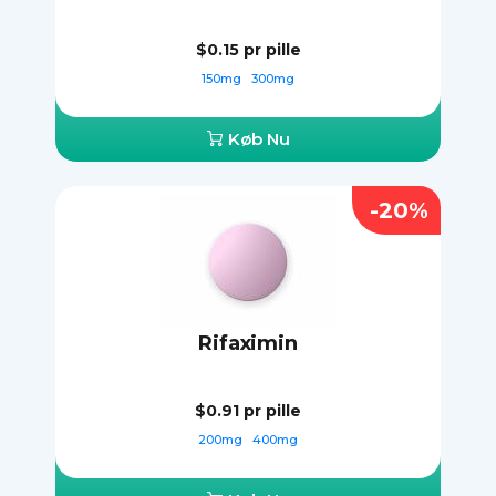
$0.15
pr pille
150mg
300mg
Køb Nu
-20%
Rifaximin
$0.91
pr pille
200mg
400mg