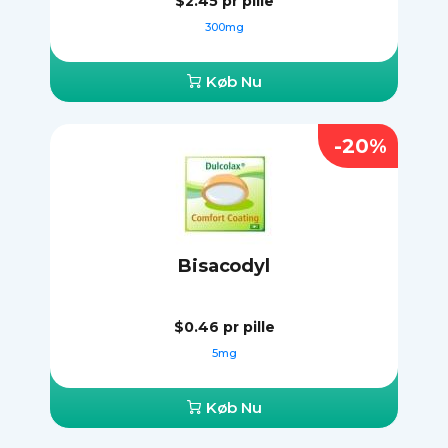
$2.45
pr pille
300mg
Køb Nu
-20%
Bisacodyl
$0.46
pr pille
5mg
Køb Nu