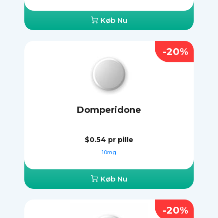
Køb Nu
-20%
Domperidone
$0.54
pr pille
10mg
Køb Nu
-20%