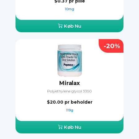
$0.37
pr pille
10mg
Køb Nu
-20%
Miralax
Polyethylene glycol 3350
$20.00
pr beholder
119g
Køb Nu