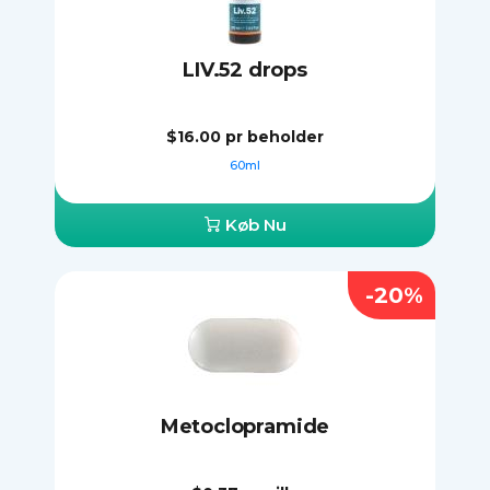
LIV.52 drops
$16.00
pr beholder
60ml
Køb Nu
-20%
Metoclopramide