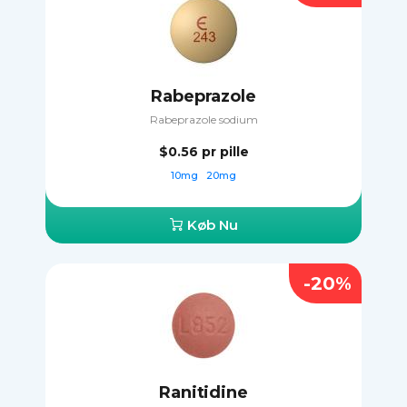
Rabeprazole
Rabeprazole sodium
$0.56
pr pille
10mg
20mg
Køb Nu
-20%
Ranitidine