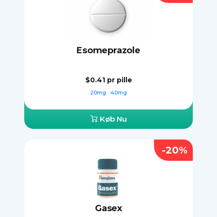
Esomeprazole
$0.41
pr pille
20mg
40mg
Køb Nu
-20%
Gasex