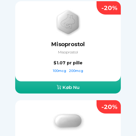
-20%
Misoprostol
Misoprostol
$1.07
pr pille
100mcg
200mcg
Køb Nu
-20%