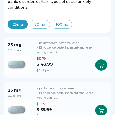
panic disorder, certain types of social anxiety
conditions.
25mg
50mg
100mg
+ pakketbezorgingsverzekering
25 mg
+ Bij volgende bestellingen ontvang je een
30 pillen
korting van 10%.
$52.79
$ 43.99
$ 1.47 per pil
+ pakketbezorgingsverzekering
25 mg
+ Bij volgende bestellingen ontvang je een
60 pillen
korting van 10%.
$67.19
$ 55.99