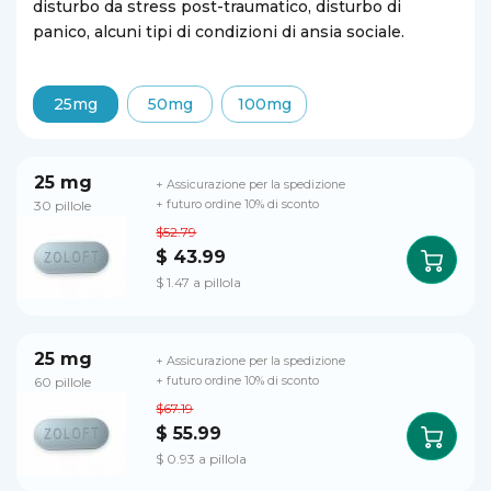
disturbo da stress post-traumatico, disturbo di
panico, alcuni tipi di condizioni di ansia sociale.
25mg
50mg
100mg
25 mg
+ Assicurazione per la spedizione
30 pillole
+ futuro ordine 10% di sconto
$52.79
$ 43.99
$ 1.47 a pillola
25 mg
+ Assicurazione per la spedizione
60 pillole
+ futuro ordine 10% di sconto
$67.19
$ 55.99
$ 0.93 a pillola