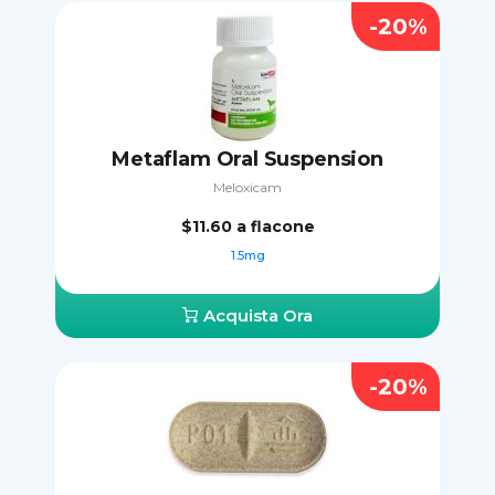
-20%
Metaflam Oral Suspension
Meloxicam
$11.60
a flacone
1.5mg
Acquista Ora
-20%