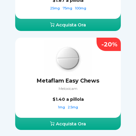
$1.87
a pillola
25mg
75mg
100mg
Acquista Ora
-20%
Metaflam Easy Chews
Meloxicam
$1.40
a pillola
1mg
2.5mg
Acquista Ora