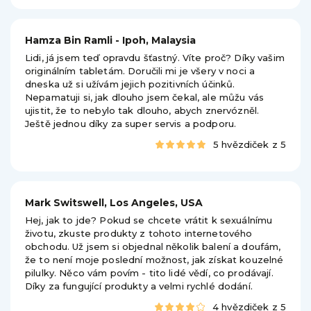
Hamza Bin Ramli - Ipoh, Malaysia
Lidi, já jsem teď opravdu šťastný. Víte proč? Díky vašim
originálním tabletám. Doručili mi je všery v noci a
dneska už si užívám jejich pozitivních účinků.
Nepamatuji si, jak dlouho jsem čekal, ale můžu vás
ujistit, že to nebylo tak dlouho, abych znervózněl.
Ještě jednou díky za super servis a podporu.
5 hvězdiček z 5
Mark Switswell, Los Angeles, USA
Hej, jak to jde? Pokud se chcete vrátit k sexuálnímu
životu, zkuste produkty z tohoto internetového
obchodu. Už jsem si objednal několik balení a doufám,
že to není moje poslední možnost, jak získat kouzelné
pilulky. Něco vám povím - tito lidé vědí, co prodávají.
Díky za fungující produkty a velmi rychlé dodání.
4 hvězdiček z 5