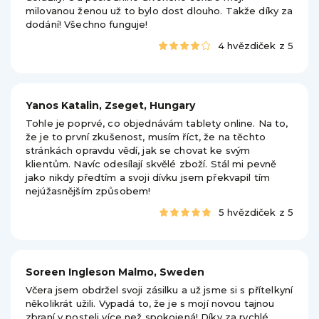
milovanou ženou už to bylo dost dlouho. Takže díky za
dodání! Všechno funguje!
4 hvězdiček z 5
Yanos Katalin, Zseget, Hungary
Tohle je poprvé, co objednávám tablety online. Na to,
že je to první zkušenost, musím říct, že na těchto
stránkách opravdu vědí, jak se chovat ke svým
klientům. Navíc odesílají skvělé zboží. Stál mi pevně
jako nikdy předtím a svoji dívku jsem překvapil tím
nejúžasnějším způsobem!
5 hvězdiček z 5
Soreen Ingleson Malmo, Sweden
Včera jsem obdržel svoji zásilku a už jsme si s přítelkyní
několikrát užili. Vypadá to, že je s mojí novou tajnou
zbraní v posteli více než spokojená! Díky za rychlé