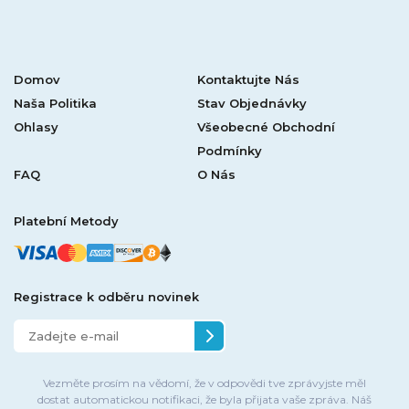
Domov
Kontaktujte Nás
Naša Politika
Stav Objednávky
Ohlasy
Všeobecné Obchodní
Podmínky
FAQ
O Nás
Platební Metody
Registrace k odběru novinek
Vezměte prosím na vědomí, že v odpovědi tve zprávyjste měl
dostat automatickou notifikaci, že byla přijata vaše zpráva. Náš