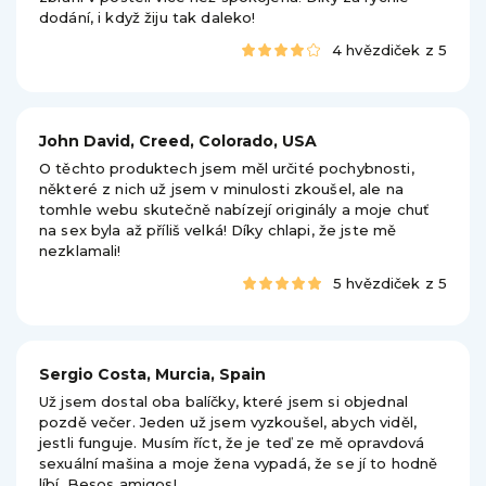
dodání, i když žiju tak daleko!
4 hvězdiček z 5
John David, Creed, Colorado, USA
O těchto produktech jsem měl určité pochybnosti,
některé z nich už jsem v minulosti zkoušel, ale na
tomhle webu skutečně nabízejí originály a moje chuť
na sex byla až příliš velká! Díky chlapi, že jste mě
nezklamali!
5 hvězdiček z 5
Sergio Costa, Murcia, Spain
Už jsem dostal oba balíčky, které jsem si objednal
pozdě večer. Jeden už jsem vyzkoušel, abych viděl,
jestli funguje. Musím říct, že je teď ze mě opravdová
sexuální mašina a moje žena vypadá, že se jí to hodně
líbí. Besos amigos!