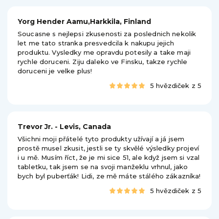
Yorg Hender Aamu,Harkkila, Finland
Soucasne s nejlepsi zkusenosti za poslednich nekolik
let me tato stranka presvedcila k nakupu jejich
produktu. Vysledky me opravdu potesily a take maji
rychle doruceni. Ziju daleko ve Finsku, takze rychle
doruceni je velke plus!
5 hvězdiček z 5
Trevor Jr. - Levis, Canada
Všichni moji přátelé tyto produkty užívají a já jsem
prostě musel zkusit, jestli se ty skvělé výsledky projeví
i u mě. Musím říct, že je mi sice 51, ale když jsem si vzal
tabletku, tak jsem se na svoji manžeklu vrhnul, jako
bych byl puberťák! Lidi, ze mě máte stálého zákazníka!
5 hvězdiček z 5