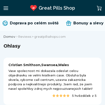
Great Pills Shop
Doprava po celém světě
Bonusy a slevy
Domov
>
Reviews > greatpillsshops.com
Ohlasy
Cristian Smithson,Swansea,Wales
Vase spolecnost mi dokazala odeslat celou
objednavku ve velmi kratkem case. Obsluha byla
skvela, vyborne call centrum, uzasna zakaznicka
podpora a nejkvalitnejsi produkty. Jsem rad, ze jsem
nasel spolehlivy zdroj mych nejpouzivanejsich tablet!
5 hvězdiček z 5