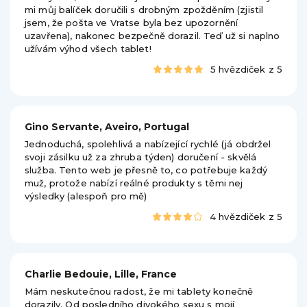
mi můj balíček doručili s drobným zpožděním (zjistil
jsem, že pošta ve Vratse byla bez upozornění
uzavřena), nakonec bezpečně dorazil. Teď už si naplno
užívám výhod všech tablet!
5 hvězdiček z 5
Gino Servante, Aveiro, Portugal
Jednoduchá, spolehlivá a nabízející rychlé (já obdržel
svoji zásilku už za zhruba týden) doručení - skvělá
služba. Tento web je přesně to, co potřebuje každý
muž, protože nabízí reálné produkty s těmi nej
výsledky (alespoň pro mě)
4 hvězdiček z 5
Charlie Bedouie, Lille, France
Mám neskutečnou radost, že mi tablety konečně
dorazily. Od posledního divokého sexu s mojí