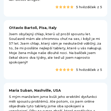
5 hvězdiček z 5
Ottavio Bartoli, Pisa, Italy
Jsem obyčejný chlap, kterů už prožil spoustu let.
Současně mám ale ohromnou chuť na sex, i když je mi
57 let. Jsem chlap, který vám je neskutečně vděčný, za
to, že mi posíláte nejlepší tablety, které u vás nakupuji.
Moje žena miluje naše dlouhé noci. Na balíček jsem
čekal skoro dva týdny, ale teď už jsem naprosto
spokojený!!
5 hvězdiček z 5
Maria Suban, Nashville, USA
S mým manželem jsme kvůli jeho erektilní dysfunkci
měli spoustu problémů. Ale potom, co jsem online
objednala tyto tablety jsme oba spokojení a
uspokojení. Díky za super zboží, které prodáváte a