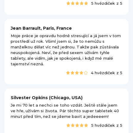
5 hvězdiček z 5
Jean Barrault, Paris, France
Moje práce je opravdu hodně stresující a já jsem v tom
prostředí už rok. Všiml jsem si, že to nemůžu s
manželkou dělat víc než jednou. Takže pak zůstávala
neuspokojená. Neví, že před sexem užívám tyhle
tablety, ale vidím, jak je spokojená, i když mé malé
tajemství nezná.
4 hvězdiček z 5
Silvester Opkins (Chicago, USA)
Je mi 70 let a nechci se toho vzdát. Ještě stále jsem
ve hře, užívám si života. Pár těchto super tabletek 40
minut před tím, než se jdeme bavit a jedeeeem!
5 hvězdiček z 5