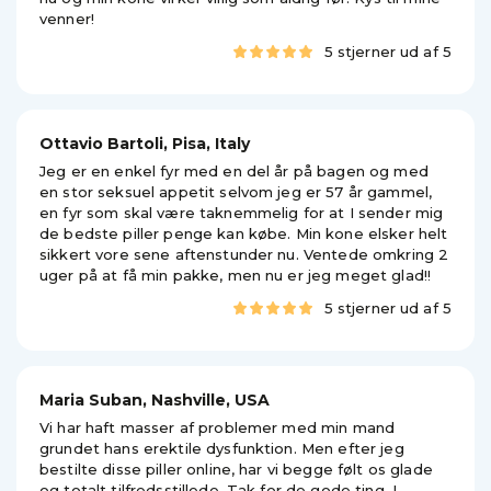
venner!
5 stjerner ud af 5
Ottavio Bartoli, Pisa, Italy
Jeg er en enkel fyr med en del år på bagen og med
en stor seksuel appetit selvom jeg er 57 år gammel,
en fyr som skal være taknemmelig for at I sender mig
de bedste piller penge kan købe. Min kone elsker helt
sikkert vore sene aftenstunder nu. Ventede omkring 2
uger på at få min pakke, men nu er jeg meget glad!!
5 stjerner ud af 5
Maria Suban, Nashville, USA
Vi har haft masser af problemer med min mand
grundet hans erektile dysfunktion. Men efter jeg
bestilte disse piller online, har vi begge følt os glade
og totalt tilfredsstillede. Tak for de gode ting, I