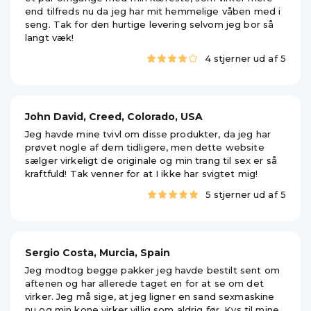
end tilfreds nu da jeg har mit hemmelige våben med i
seng. Tak for den hurtige levering selvom jeg bor så
langt væk!
4 stjerner ud af 5
John David, Creed, Colorado, USA
Jeg havde mine tvivl om disse produkter, da jeg har
prøvet nogle af dem tidligere, men dette website
sælger virkeligt de originale og min trang til sex er så
kraftfuld! Tak venner for at I ikke har svigtet mig!
5 stjerner ud af 5
Sergio Costa, Murcia, Spain
Jeg modtog begge pakker jeg havde bestilt sent om
aftenen og har allerede taget en for at se om det
virker. Jeg må sige, at jeg ligner en sand sexmaskine
nu og min kone virker villig som aldrig før. Kys til mine