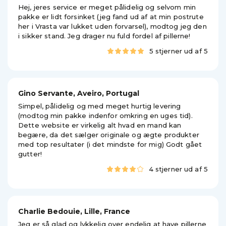
Hej, jeres service er meget pålidelig og selvom min
pakke er lidt forsinket (jeg fand ud af at min postrute
her i Vrasta var lukket uden forvarsel), modtog jeg den
i sikker stand. Jeg drager nu fuld fordel af pillerne!
5 stjerner ud af 5
Gino Servante, Aveiro, Portugal
Simpel, pålidelig og med meget hurtig levering
(modtog min pakke indenfor omkring en uges tid).
Dette website er virkelig alt hvad en mand kan
begære, da det sælger originale og ægte produkter
med top resultater (i det mindste for mig) Godt gået
gutter!
4 stjerner ud af 5
Charlie Bedouie, Lille, France
Jeg er så glad og lykkelig over endelig at have pillerne