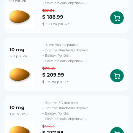
90 pilulek
+ Sleva pro další objednávku
$251.36
$ 188.99
$ 2.10 za pilulka
+ 10 zdarma ED pilulek
10 mg
+ Zdarma standardní doprava
120 pilulek
+ Balíček Pojištění
+ Sleva pro další objednávku
$279.29
$ 209.99
$ 1.75 za pilulka
+ Zdarma ED trial pack
10 mg
+ Zdarma standardní doprava
180 pilulek
+ Balíček Pojištění
+ Sleva pro další objednávku
$316.53
$ 237.99