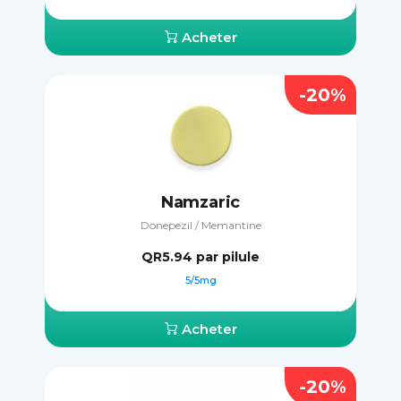
Acheter
-20%
Namzaric
Donepezil / Memantine
QR5.94
par pilule
5/5mg
Acheter
-20%