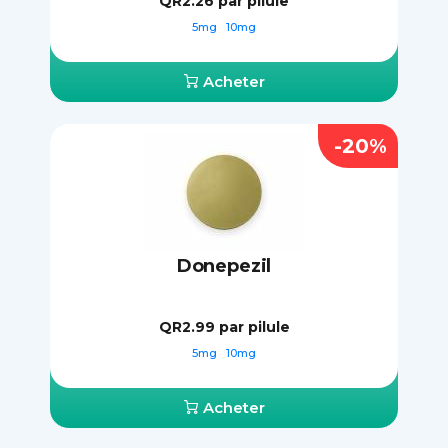
QR2.26
par pilule
5mg
10mg
Acheter
-20%
Donepezil
QR2.99
par pilule
5mg
10mg
Acheter