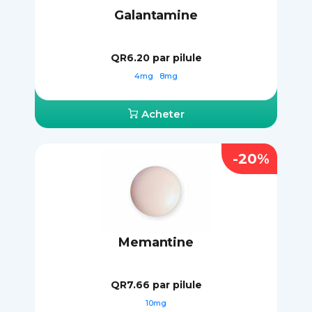
Galantamine
QR6.20
par pilule
4mg
8mg
Acheter
-20%
Memantine
QR7.66
par pilule
10mg