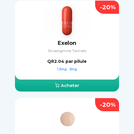
-20%
Exelon
Rivastigmine Tartrate
QR2.04
par pilule
1,5mg
3mg
Acheter
-20%