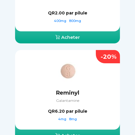
QR2.00
par pilule
400mg
800mg
Acheter
-20%
Reminyl
Galantamine
QR6.20
par pilule
4mg
8mg