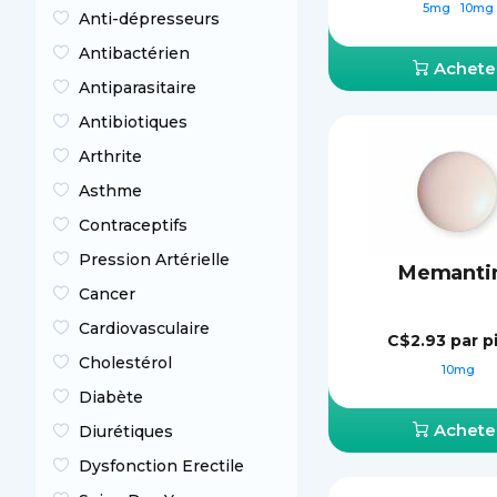
5mg
10mg
Anti-dépresseurs
Antibactérien
Achete
Antiparasitaire
Antibiotiques
Arthrite
Asthme
Contraceptifs
Pression Artérielle
Memanti
Cancer
Cardiovasculaire
C$2.93
par p
Cholestérol
10mg
Diabète
Achete
Diurétiques
Dysfonction Erectile