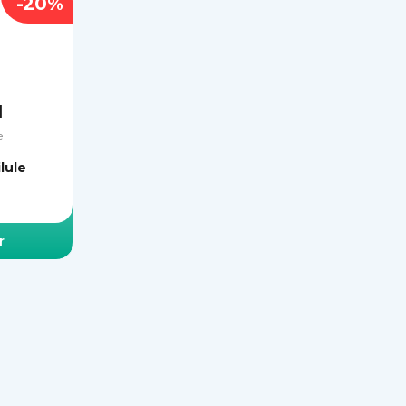
-20%
l
e
ilule
r