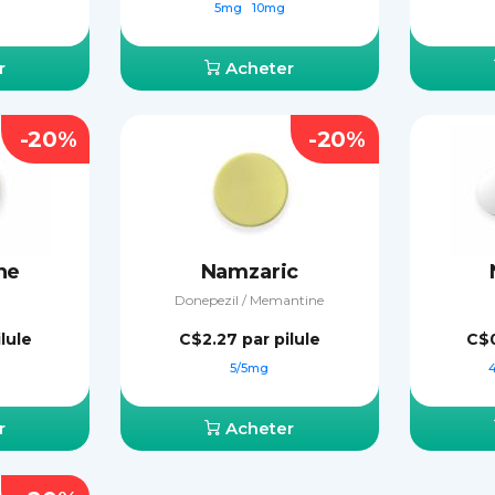
5mg
10mg
r
Acheter
-20%
-20%
ne
Namzaric
Donepezil / Memantine
ilule
C$2.27
par pilule
C$
5/5mg
r
Acheter