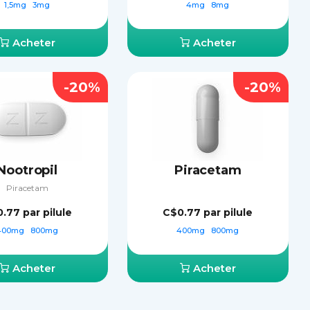
1,5mg
3mg
4mg
8mg
Acheter
Acheter
-20%
-20%
Nootropil
Piracetam
Piracetam
0.77
par pilule
C$0.77
par pilule
400mg
800mg
400mg
800mg
Acheter
Acheter