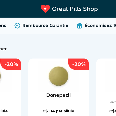
Great Pills Shop
s
Remboursé Garantie
Économisez 10
mer
-20%
-20%
Donepezil
Riva
ilule
C$1.14
par pilule
C$