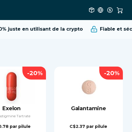
%
juste en utilisant de la crypto
Fiable et sécu
-20%
-20%
Exelon
Galantamine
stigmine Tartrate
0.78
par pilule
C$2.37
par pilule