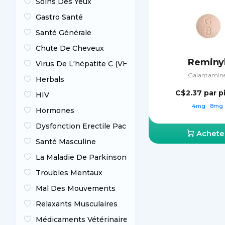
Soins Des Yeux
Gastro Santé
Santé Générale
Chute De Cheveux
Reminy
Virus De L'hépatite C (VHC)
Galantamin
Herbals
C$2.37
par p
HIV
4mg
8mg
Hormones
Dysfonction Erectile Packs
Achete
Santé Masculine
La Maladie De Parkinson
Troubles Mentaux
Mal Des Mouvements
Relaxants Musculaires
Médicaments Vétérinaires