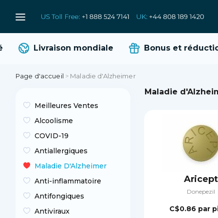
Livraison mondiale
Bonus et réduction
Page d'accueil
>
Maladie d'Alzheimer
Maladie d'Alzhei
Meilleures Ventes
Alcoolisme
COVID-19
Antiallergiques
Maladie D'Alzheimer
Aricept
Anti-inflammatoire
Donepezil
Antifongiques
C$0.86
par p
Antiviraux