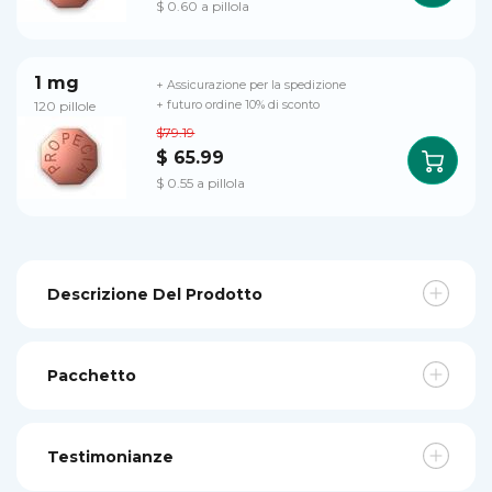
$ 0.60 a pillola
1 mg
+ Assicurazione per la spedizione
120 pillole
+ futuro ordine 10% di sconto
$79.19
$ 65.99
$ 0.55 a pillola
Descrizione Del Prodotto
Pacchetto
Testimonianze