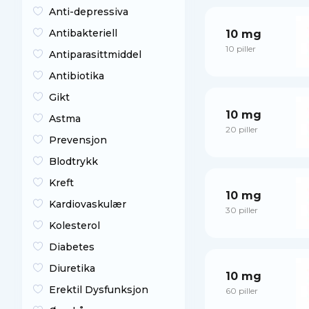
Anti-depressiva
Antibakteriell
10 mg
10 piller
Antiparasittmiddel
Antibiotika
Gikt
10 mg
Astma
20 piller
Prevensjon
Blodtrykk
Kreft
10 mg
Kardiovaskulær
30 piller
Kolesterol
Diabetes
Diuretika
10 mg
Erektil Dysfunksjon
60 piller