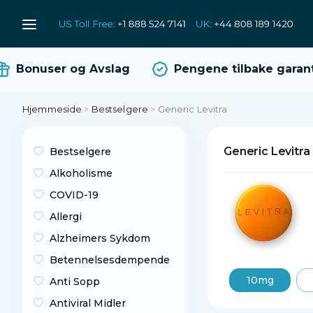
Bonuser og Avslag
Pengene tilbake garanti
Hjemmeside
>
Bestselgere
>
Generic Levitra
Generic Levitra
Bestselgere
Alkoholisme
COVID-19
Allergi
Alzheimers Sykdom
Betennelsesdempende
10mg
Anti Sopp
Antiviral Midler