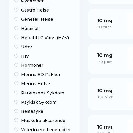
Øyedråper
Gastro Helse
Generell Helse
10 mg
90 piller
Håravfall
Hepatitt C Virus (HCV)
Urter
10 mg
HIV
120 piller
Hormoner
Menns ED Pakker
Menns Helse
10 mg
Parkinsons Sykdom
180 piller
Psykisk Sykdom
Reisesyke
Muskelrelakserende
10 mg
Veterinære Legemidler