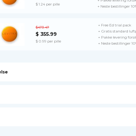
+ Pakke levering forsi
$ 1.24 per pille
+ Neste bestillinger 1
+ Free Ed trial pack
$473.47
+ Gratis standard luft
$ 355.99
+ Pakke levering forsi
$ 0.99 per pille
+ Neste bestillinger 1
else