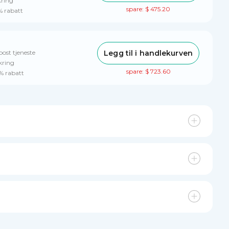
kring
spare: $ 475.20
0% rabatt
Legg til i handlekurven
post tjeneste
kring
spare: $ 723.60
0% rabatt