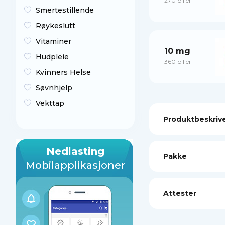
270 piller
Smertestillende
Røykeslutt
Vitaminer
10 mg
Hudpleie
360 piller
Kvinners Helse
Søvnhjelp
Vekttap
Produktbeskriv
Nedlasting
Pakke
Mobilapplikasjoner
Attester