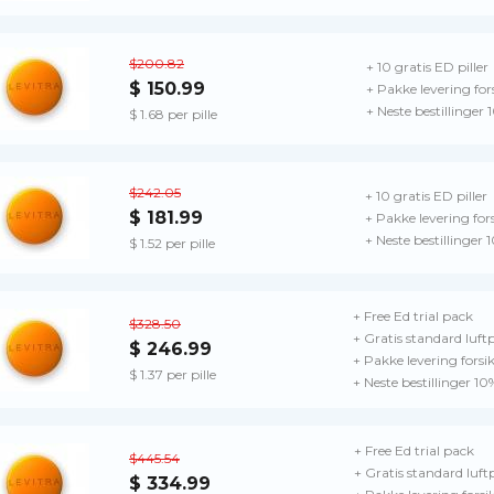
$200.82
+ 10 gratis ED piller
$ 150.99
+ Pakke levering for
+ Neste bestillinger
$ 1.68 per pille
$242.05
+ 10 gratis ED piller
$ 181.99
+ Pakke levering for
+ Neste bestillinger 
$ 1.52 per pille
+ Free Ed trial pack
$328.50
+ Gratis standard luftp
$ 246.99
+ Pakke levering forsi
$ 1.37 per pille
+ Neste bestillinger 10
+ Free Ed trial pack
$445.54
+ Gratis standard luft
$ 334.99