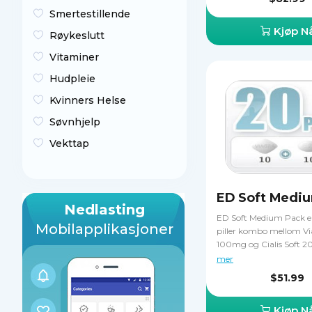
uttallige ereksjoner og s
Smertestillende
til dine seksuelle eventyr
Kjøp N
Røykeslutt
Vitaminer
Hudpleie
Kvinners Helse
Søvnhjelp
Vekttap
Nedlasting
ED Soft Medium Pack er
Mobilapplikasjoner
piller kombo mellom Vi
100mg og Cialis Soft 20m
hjelper deg å beholde fle
mer
ereksjoner og ekstrem l
$51.99
sex. Disse er erektil dys
behandlende medisiner.
Kjøp N