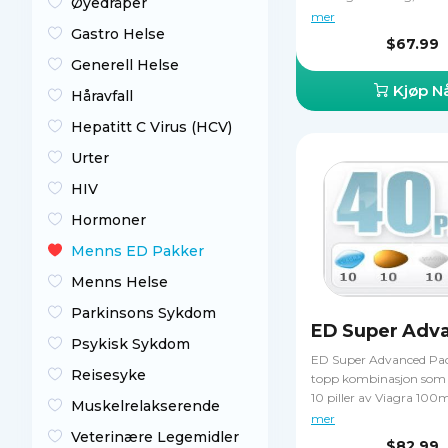
Øyedråper
Levitra 20mg. Det hjelp
mer
Gastro Helse
beholde din ereksjon og
$67.99
lyst under sex. Disse pill
Generell Helse
behandle erektil dysfun
Kjøp N
Håravfall
Hepatitt C Virus (HCV)
Urter
HIV
Hormoner
Menns ED Pakker
Menns Helse
Parkinsons Sykdom
Psykisk Sykdom
ED Super Advanced Pac
Reisesyke
topp kombinasjon som 
10 piller av Viagra 100m
Muskelrelakserende
10mg, Viagra soft 50mg
mer
soft 20mg. Det er nok ti
Veterinære Legemidler
$82.99