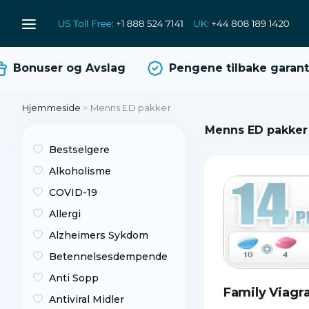
Bonuser og Avslag
Pengene tilbake garanti
Hjemmeside
>
Menns ED pakker
Menns ED pakker
Bestselgere
Alkoholisme
COVID-19
Allergi
Alzheimers Sykdom
Betennelsesdempende
Anti Sopp
Family Viagr
Antiviral Midler