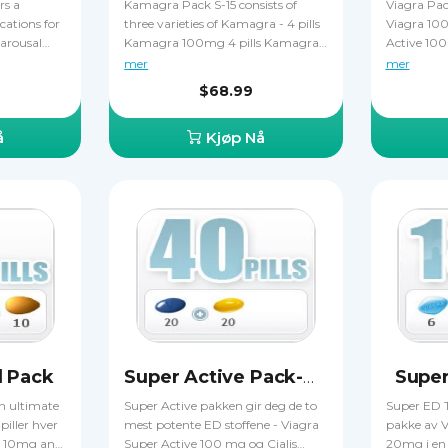
rs a
Kamagra Pack S-15 consists of
Viagra Pac
cations for
three varieties of Kamagra - 4 pills
Viagra 100
 arousal
Kamagra 100mg 4 pills Kamagra
Active 10
s of Generic
Chewable Tabs 100mg 7 sachets
Profession
mer
mer
ls of
Kamagra Oral Jelly 100mg. All
forbedre di
$68.99
pills in the
three drugs contain the same
forbedre h
reasing
active ingredient sildenafil citrate
når du tar
å
Kjøp Nå
ing
that makes erections harder and
Viagra Pac
mulation.
more durable, allowing the patient
ut om du ø
to complete sexual intercourse in
varianter a
spite of ED. Buying Kamagra Pack
hvilken so
is a great way to save money.
du sparer p
det på den
Viagra kan
du aldri ko
sammen.
 Pack
Super
Super Active Pack-40
n ultimate
Super Active pakken gir deg de to
Super ED Tr
iller hver
mest potente ED stoffene - Viagra
pakke av V
s 10mg and
Super Active 100 mg og Cialis
20mg i en