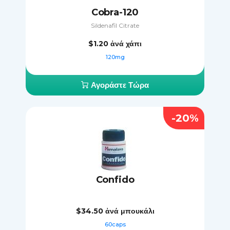
Cobra-120
Sildenafil Citrate
$1.20
ἀνά χάπι
120mg
Αγοράστε Τώρα
-20%
Confido
$34.50
ἀνά μπουκάλι
60caps