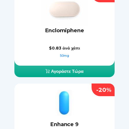
Enclomiphene
$0.83
ἀνά χάπι
50mg
Αγοράστε Τώρα
-20%
Enhance 9