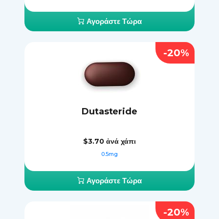
Αγοράστε Τώρα
-20%
Dutasteride
$3.70
ἀνά χάπι
0.5mg
Αγοράστε Τώρα
-20%