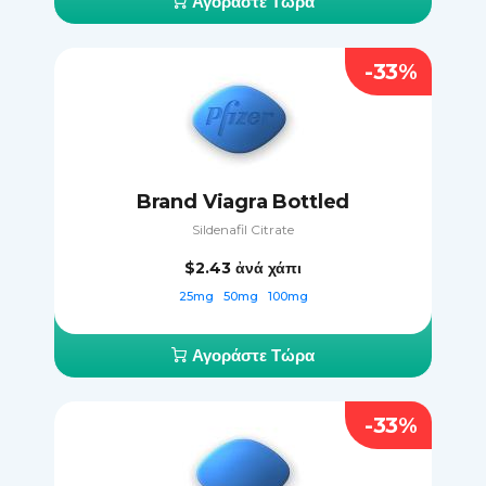
Αγοράστε Τώρα
-33%
Brand Viagra Bottled
Sildenafil Citrate
$2.43
ἀνά χάπι
25mg
50mg
100mg
Αγοράστε Τώρα
-33%