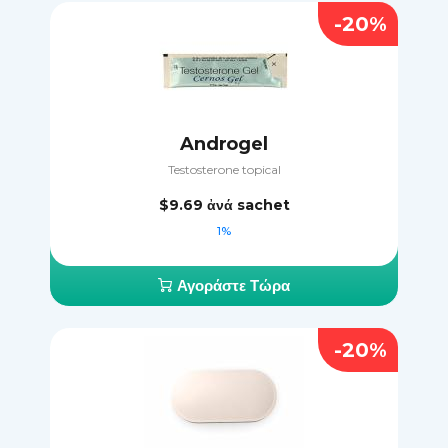
-20%
Androgel
Testosterone topical
$9.69
ἀνά sachet
1%
Αγοράστε Τώρα
-20%