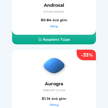
Androxal
Enclomiphene
$0.84
ἀνά χάπι
50mg
Αγοράστε Τώρα
-33%
Aurogra
Sildenafil Citrate
$1.14
ἀνά χάπι
100mg