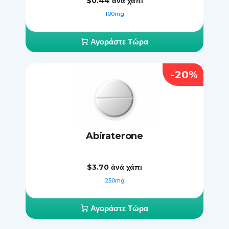
$0.44
ἀνά χάπι
100mg
Αγοράστε Τώρα
-20%
Abiraterone
$3.70
ἀνά χάπι
250mg
Αγοράστε Τώρα