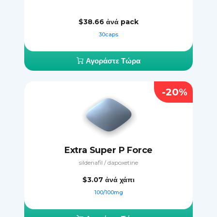
$38.66
ἀνά pack
30caps
Αγοράστε Τώρα
-20%
Extra Super P Force
sildenafil / dapoxetine
$3.07
ἀνά χάπι
100/100mg