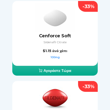
-33%
Cenforce Soft
Sildenafil Citrate
$1.15
ἀνά χάπι
100mg
Αγοράστε Τώρα
-33%