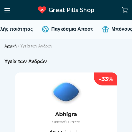
Great Pills Shop
 ποιότητας
Παγκόσμια Αποστ
Μπόνους κα
Αρχική
>
Υγεία των Ανδρών
Υγεία των Ανδρών
-33%
Abhigra
Sildenafil Citrate