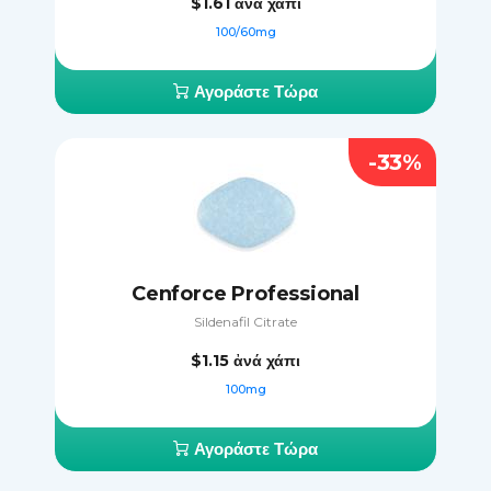
$1.61
ἀνά χάπι
100/60mg
Αγοράστε Τώρα
-33%
Cenforce Professional
Sildenafil Citrate
$1.15
ἀνά χάπι
100mg
Αγοράστε Τώρα