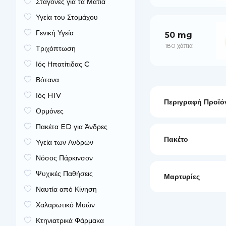
Σταγόνες για τα Μάτια
Υγεία του Στομάχου
Γενική Υγεία
50 mg
180 χάπια
Τριχόπτωση
Ιός Ηπατίτιδας C
Βότανα
Ιός HIV
Περιγραφὴ Προϊό
Ορμόνες
Πακέτα ED για Άνδρες
Πακέτο
Υγεία των Ανδρών
Νόσος Πάρκινσον
Ψυχικές Παθήσεις
Μαρτυρίες
Ναυτία από Κίνηση
Χαλαρωτικό Μυών
Κτηνιατρικά Φάρμακα