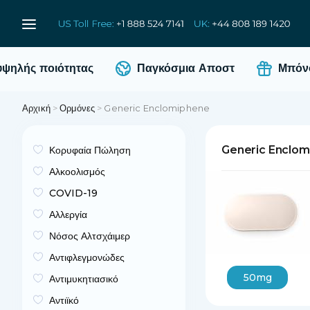
ηλής ποιότητας
Παγκόσμια Αποστ
Μπόνους
Αρχική
>
Ορμόνες
>
Generic Enclomiphene
Generic Enclo
Κορυφαία Πώληση
Αλκοολισμός
COVID-19
Αλλεργία
Νόσος Αλτσχάιμερ
Αντιφλεγμονώδες
50mg
Αντιμυκητιασικό
Αντιϊκό