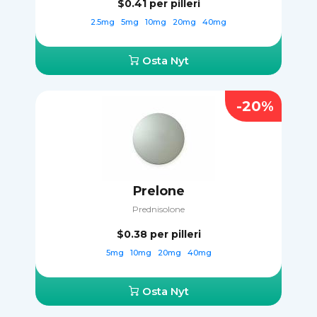
$0.41
per pilleri
2.5mg
5mg
10mg
20mg
40mg
Osta Nyt
-20%
Prelone
Prednisolone
$0.38
per pilleri
5mg
10mg
20mg
40mg
Osta Nyt