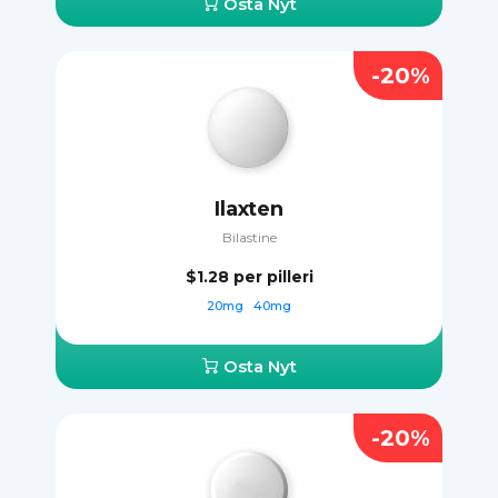
Osta Nyt
-20%
Ilaxten
Bilastine
$1.28
per pilleri
20mg
40mg
Osta Nyt
-20%