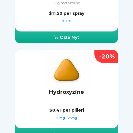
Oxymetazoline
$11.50
per spray
0.05%
Osta Nyt
-20%
Hydroxyzine
$0.41
per pilleri
10mg
25mg