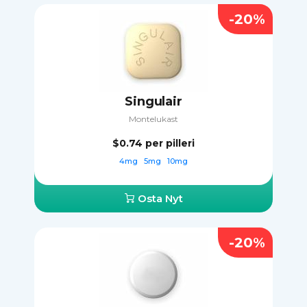
-20%
Singulair
Montelukast
$0.74
per pilleri
4mg
5mg
10mg
Osta Nyt
-20%