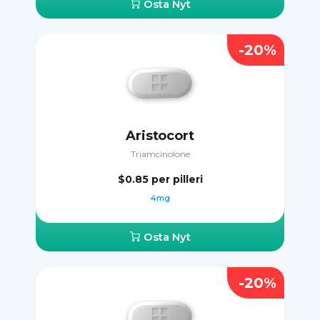
Osta Nyt
-20%
Aristocort
Triamcinolone
$0.85
per pilleri
4mg
Osta Nyt
-20%