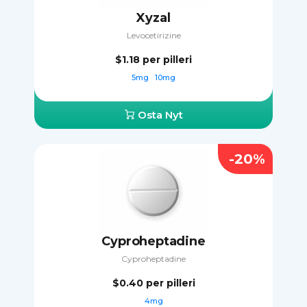
Xyzal
Levocetirizine
$1.18
per pilleri
5mg
10mg
Osta Nyt
-20%
Cyproheptadine
Cyproheptadine
$0.40
per pilleri
4mg