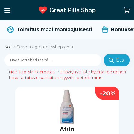
Great Pills Shop
Toimitus maailmanlaajuisesti
Bonukset j
Koti
>
Search > greatpillsshops.com
Etsi
Hae Tuloksia Kohteesta
""
Ei löytynyt!
Ole hyvä ja tee toinen
haku tai tutustu parhaiten myyviin tuotteisiimme
-20%
Afrin