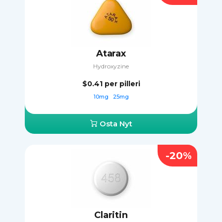
Atarax
Hydroxyzine
$0.41
per pilleri
10mg
25mg
Osta Nyt
-20%
Claritin