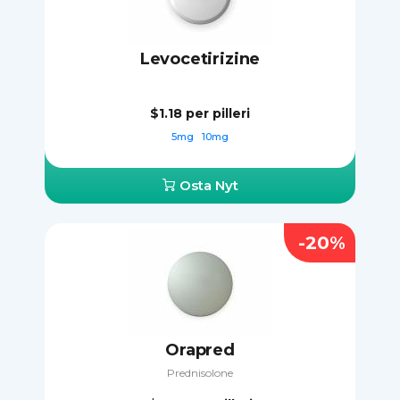
Levocetirizine
$1.18
per pilleri
5mg
10mg
Osta Nyt
-20%
Orapred
Prednisolone