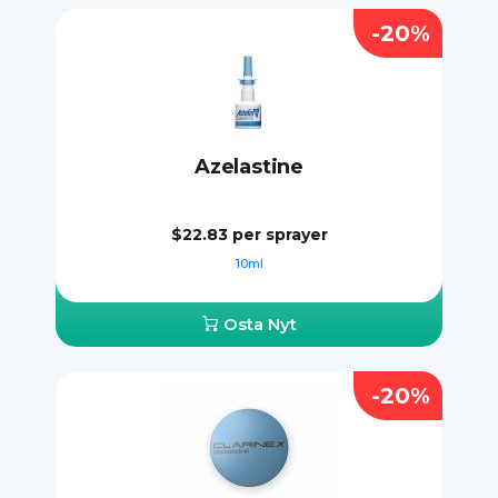
-20%
Azelastine
$22.83
per sprayer
10ml
Osta Nyt
-20%