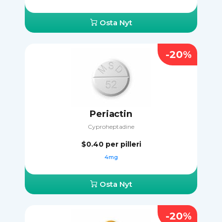
Osta Nyt
-20%
Periactin
Cyproheptadine
$0.40
per pilleri
4mg
Osta Nyt
-20%