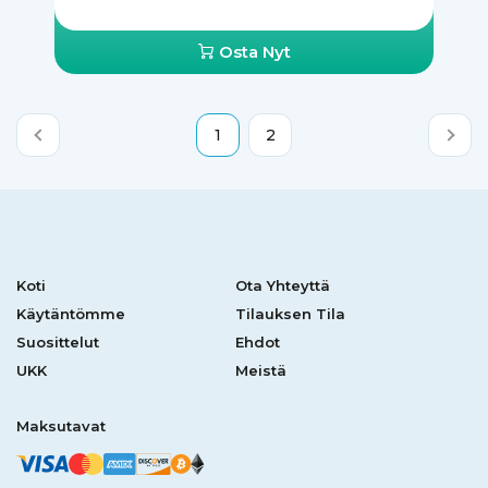
Osta Nyt
1
2
Koti
Ota Yhteyttä
Käytäntömme
Tilauksen Tila
Suosittelut
Ehdot
UKK
Meistä
Maksutavat