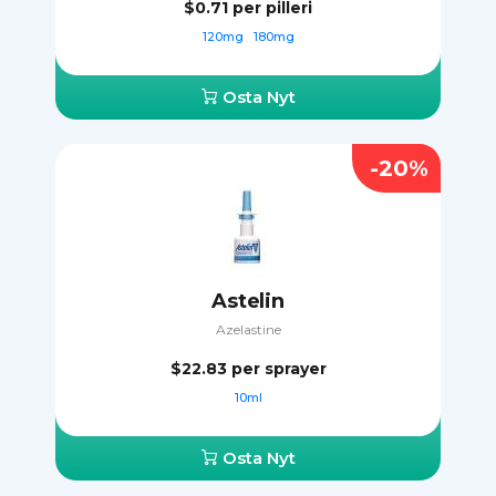
$0.71
per pilleri
120mg
180mg
Osta Nyt
-20%
Astelin
Azelastine
$22.83
per sprayer
10ml
Osta Nyt