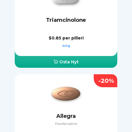
Triamcinolone
$0.85
per pilleri
4mg
Osta Nyt
-20%
Allegra
Fexofenadine