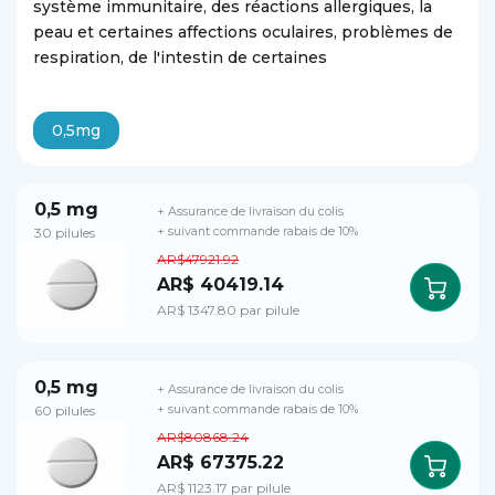
système immunitaire, des réactions allergiques, la
peau et certaines affections oculaires, problèmes de
respiration, de l'intestin de certaines
0,5mg
0,5 mg
+ Assurance de livraison du colis
30 pilules
+ suivant commande rabais de 10%
AR$47921.92
AR$ 40419.14
AR$ 1347.80 par pilule
0,5 mg
+ Assurance de livraison du colis
60 pilules
+ suivant commande rabais de 10%
AR$80868.24
AR$ 67375.22
AR$ 1123.17 par pilule