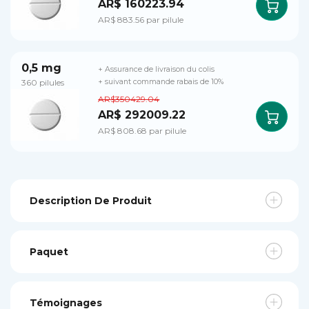
AR$ 160223.94
AR$ 883.56 par pilule
0,5 mg
+ Assurance de livraison du colis
360 pilules
+ suivant commande rabais de 10%
AR$350429.04
AR$ 292009.22
AR$ 808.68 par pilule
Description De Produit
Paquet
Témoignages