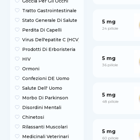
Goccia Per Gli Occhi
Tratto Gastrointestinale
Stato Generale Di Salute
5 mg
24 pillole
Perdita Di Capelli
Virus Dell'epatite C (HCV)
Prodotti Di Erboristeria
5 mg
HIV
36 pillole
Ormoni
Confezioni DE Uomo
Salute Dell' Uomo
5 mg
Morbo Di Parkinson
48 pillole
Disordini Mentali
Chinetosi
Rilassanti Muscolari
5 mg
Medicinali Veterinari
60 pillole