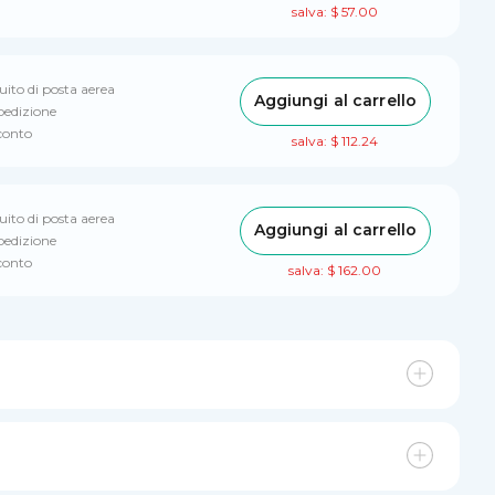
salva: $ 57.00
uito di posta aerea
Aggiungi al carrello
spedizione
sconto
salva: $ 112.24
uito di posta aerea
Aggiungi al carrello
spedizione
sconto
salva: $ 162.00