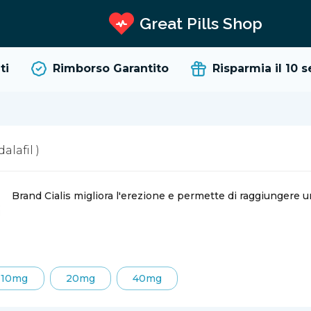
Great Pills Shop
Rimborso Garantito
Risparmia il 10
sem
dalafil )
Brand Cialis migliora l'erezione e permette di raggiungere 
10mg
20mg
40mg