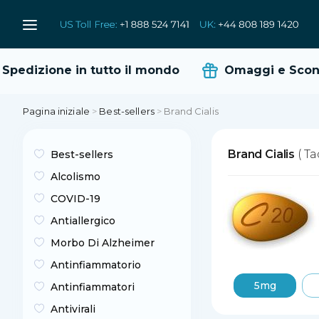
pedizione in tutto il mondo
Omaggi e Sconti
Pagina iniziale
>
Best-sellers
>
Brand Cialis
Brand Cialis
( Ta
Best-sellers
Alcolismo
COVID-19
Antiallergico
Morbo Di Alzheimer
Antinfiammatorio
5mg
Antinfiammatori
Antivirali