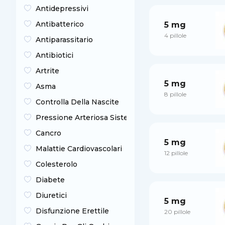
Antidepressivi
Antibatterico
5 mg
4 pillole
Antiparassitario
Antibiotici
Artrite
5 mg
Asma
8 pillole
Controlla Della Nascite
Pressione Arteriosa Sistemica
Сancro
5 mg
Malattie Cardiovascolari
12 pillole
Colesterolo
Diabete
Diuretici
5 mg
Disfunzione Erettile
20 pillole