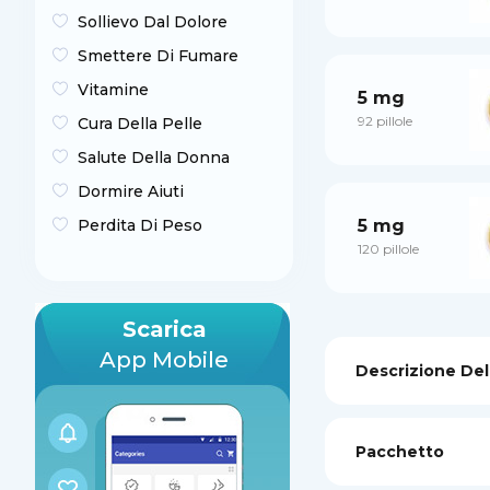
Sollievo Dal Dolore
Smettere Di Fumare
Vitamine
5 mg
92 pillole
Cura Della Pelle
Salute Della Donna
Dormire Aiuti
5 mg
Perdita Di Peso
120 pillole
Scarica
App Mobile
Descrizione Del
Pacchetto