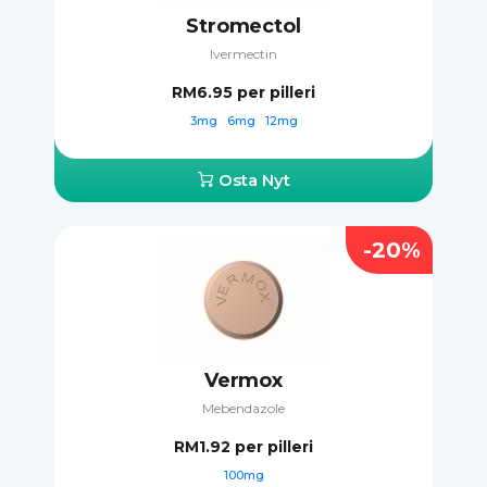
Stromectol
Ivermectin
RM6.95
per pilleri
3mg
6mg
12mg
Osta Nyt
-20%
Vermox
Mebendazole
RM1.92
per pilleri
100mg