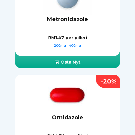
Metronidazole
RM1.47
per pilleri
200mg
400mg
Osta Nyt
-20%
Ornidazole