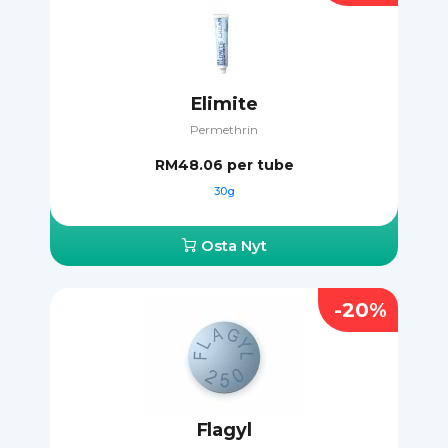
Elimite
Permethrin
RM48.06
per tube
30g
Osta Nyt
-20%
Flagyl