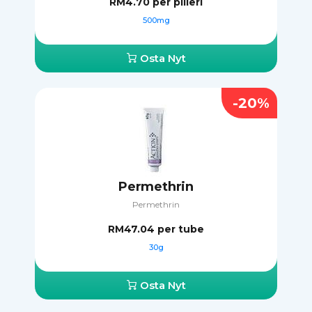
RM4.70
per pilleri
500mg
Osta Nyt
-20%
Permethrin
Permethrin
RM47.04
per tube
30g
Osta Nyt