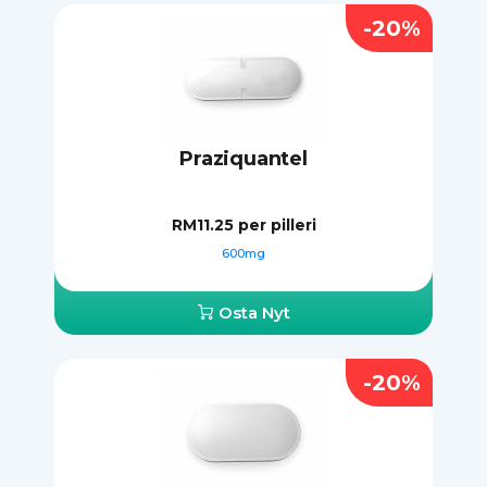
-20%
Praziquantel
RM11.25
per pilleri
600mg
Osta Nyt
-20%