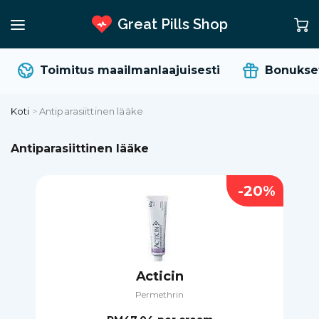
Great Pills Shop
Toimitus maailmanlaajuisesti
Bonukset j
Koti
>
Antiparasiittinen lääke
Antiparasiittinen lääke
-20%
Acticin
Permethrin