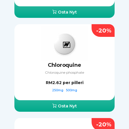
Osta Nyt
-20%
Chloroquine
Chloroquine phosphate
RM2.62
per pilleri
250mg
500mg
Osta Nyt
-20%