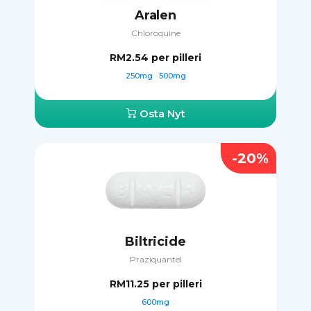
Aralen
Chloroquine
RM2.54
per pilleri
250mg
500mg
Osta Nyt
-20%
Biltricide
Praziquantel
RM11.25
per pilleri
600mg