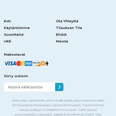
Koti
Ota Yhteyttä
Käytäntömme
Tilauksen Tila
Suosittelut
Ehdot
UKK
Meistä
Maksutavat
Siirry uutisiin
Jotta saisit vastauksen, sinun tulee saada automaattinen viesti
ilmoituksena ilmoituksesi vastaanottamisesta. Tukitiimimme
vastaa kyselyysi mahdollisimman pian. Jollet saanut
automaattista vastausta, viestisi ei tavoittanut meitä. Ota