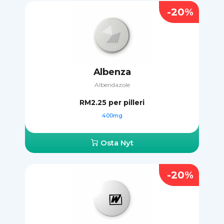
-20%
Albenza
Albendazole
RM2.25
per pilleri
400mg
Osta Nyt
-20%