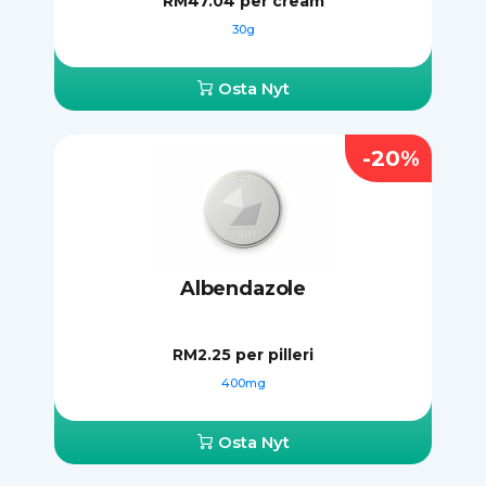
RM47.04
per cream
30g
Osta Nyt
-20%
Albendazole
RM2.25
per pilleri
400mg
Osta Nyt