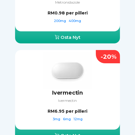
Metronidazole
RM0.98
per pilleri
200mg
400mg
Osta Nyt
-20%
Ivermectin
Ivermectin
RM6.95
per pilleri
3mg
6mg
12mg