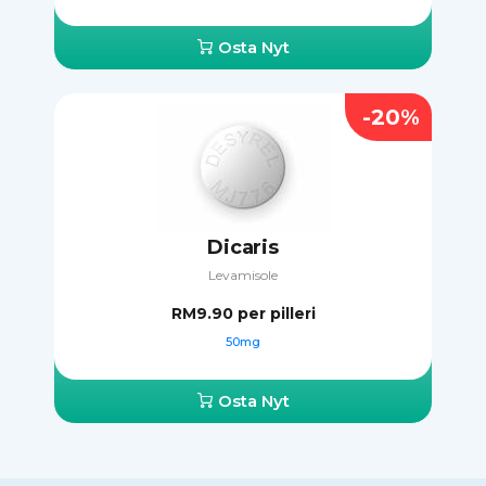
Osta Nyt
-20%
Dicaris
Levamisole
RM9.90
per pilleri
50mg
Osta Nyt