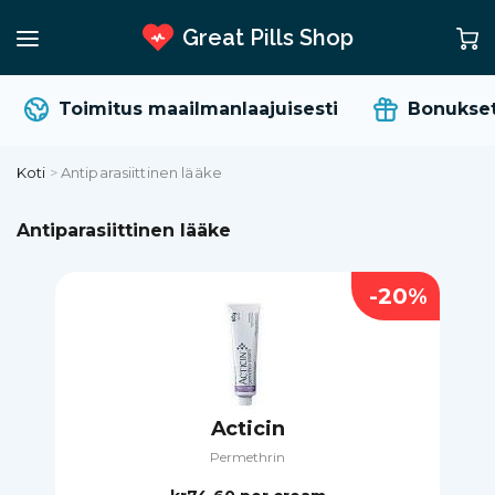
Great Pills Shop
Toimitus maailmanlaajuisesti
Bonukset j
Koti
>
Antiparasiittinen lääke
Antiparasiittinen lääke
-20%
Acticin
Permethrin