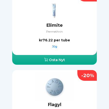
Elimite
Permethrin
kr76.22
per tube
30g
Osta Nyt
-20%
Flagyl