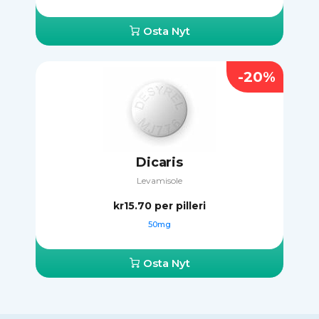
Osta Nyt
-20%
Dicaris
Levamisole
kr15.70
per pilleri
50mg
Osta Nyt