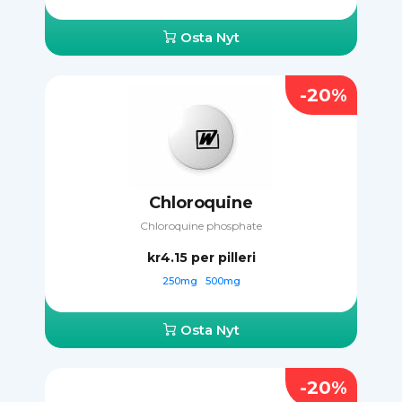
Osta Nyt
-20%
Chloroquine
Chloroquine phosphate
kr4.15
per pilleri
250mg
500mg
Osta Nyt
-20%