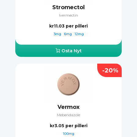
Stromectol
Ivermectin
kr11.03
per pilleri
3mg
6mg
12mg
Osta Nyt
-20%
Vermox
Mebendazole
kr3.05
per pilleri
100mg