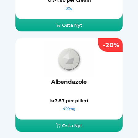
kr74.60
per cream
30g
Osta Nyt
-20%
Albendazole
kr3.57
per pilleri
400mg
Osta Nyt