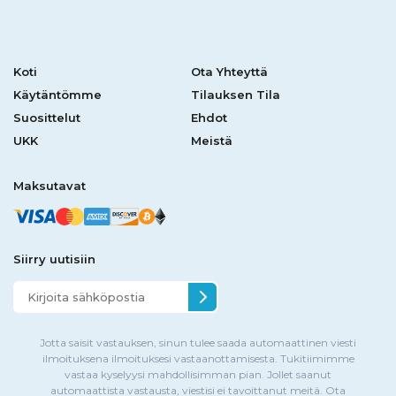
Koti
Ota Yhteyttä
Käytäntömme
Tilauksen Tila
Suosittelut
Ehdot
UKK
Meistä
Maksutavat
Siirry uutisiin
Jotta saisit vastauksen, sinun tulee saada automaattinen viesti
ilmoituksena ilmoituksesi vastaanottamisesta. Tukitiimimme
vastaa kyselyysi mahdollisimman pian. Jollet saanut
automaattista vastausta, viestisi ei tavoittanut meitä. Ota