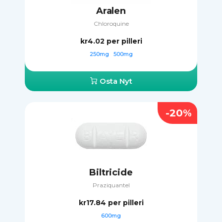
Aralen
Chloroquine
kr4.02
per pilleri
250mg
500mg
Osta Nyt
-20%
Biltricide
Praziquantel
kr17.84
per pilleri
600mg