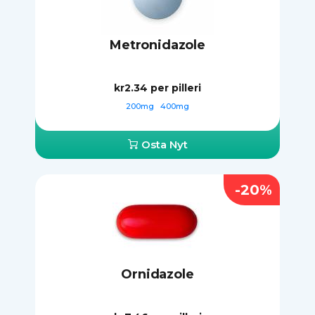
Metronidazole
kr2.34
per pilleri
200mg
400mg
Osta Nyt
-20%
Ornidazole