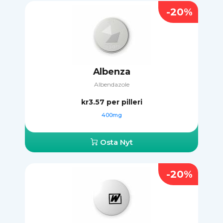
-20%
Albenza
Albendazole
kr3.57
per pilleri
400mg
Osta Nyt
-20%