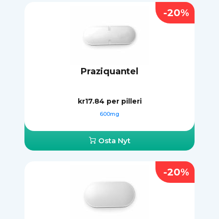
-20%
Praziquantel
kr17.84
per pilleri
600mg
Osta Nyt
-20%