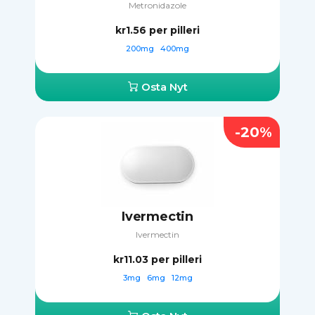
Metronidazole
kr1.56
per pilleri
200mg
400mg
Osta Nyt
-20%
Ivermectin
Ivermectin
kr11.03
per pilleri
3mg
6mg
12mg