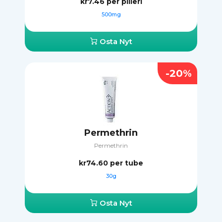
kr7.46
per pilleri
500mg
Osta Nyt
-20%
Permethrin
Permethrin
kr74.60
per tube
30g
Osta Nyt