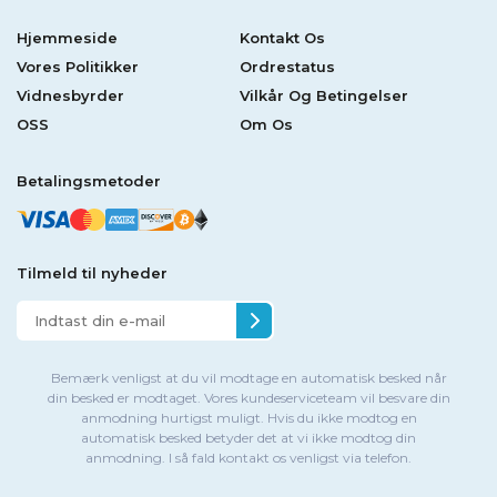
Hjemmeside
Kontakt Os
Vores Politikker
Ordrestatus
Vidnesbyrder
Vilkår Og Betingelser
OSS
Om Os
Betalingsmetoder
Tilmeld til nyheder
Bemærk venligst at du vil modtage en automatisk besked når
din besked er modtaget. Vores kundeserviceteam vil besvare din
anmodning hurtigst muligt. Hvis du ikke modtog en
automatisk besked betyder det at vi ikke modtog din
anmodning. I så fald kontakt os venligst via telefon.