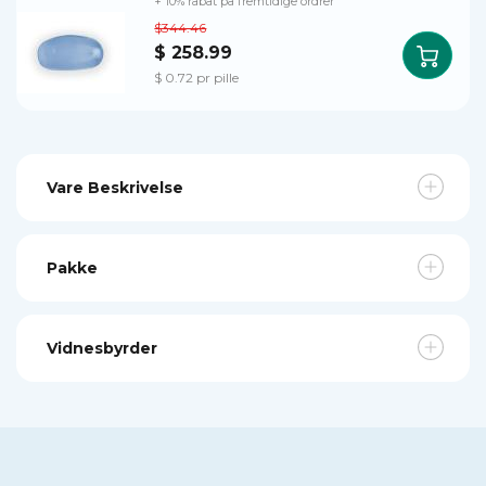
+ 10% rabat på fremtidige ordrer
$344.46
$ 258.99
$ 0.72 pr pille
Vare Beskrivelse
Pakke
Vidnesbyrder