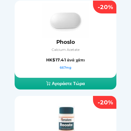
-20%
Phoslo
Calcium Acetate
HK$17.41
ἀνά χάπι
667mg
Αγοράστε Τώρα
-20%