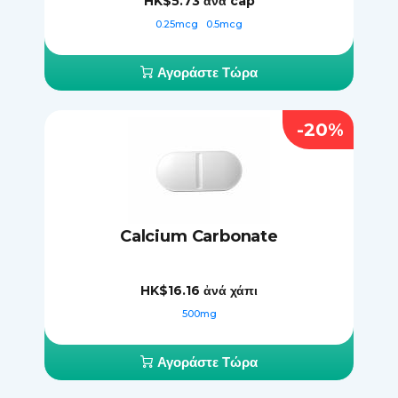
HK$5.73
ἀνά cap
0.25mcg
0.5mcg
Αγοράστε Τώρα
-20%
Calcium Carbonate
HK$16.16
ἀνά χάπι
500mg
Αγοράστε Τώρα