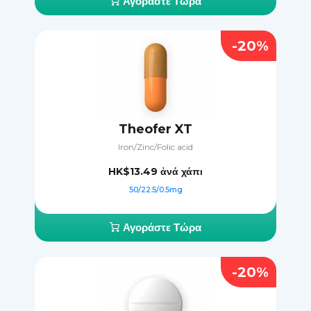
Αγοράστε Τώρα
-20%
Theofer XT
Iron/Zinc/Folic acid
HK$13.49
ἀνά χάπι
50/22.5/0.5mg
Αγοράστε Τώρα
-20%