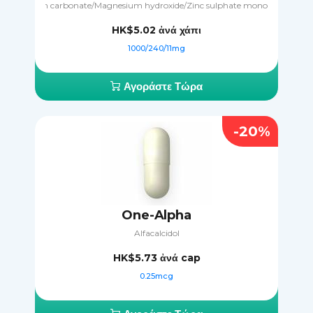
Calcium carbonate/Magnesium hydroxide/Zinc sulphate monohydrate
HK$5.02
ἀνά χάπι
1000/240/11mg
Αγοράστε Τώρα
-20%
One-Alpha
Alfacalcidol
HK$5.73
ἀνά cap
0.25mcg