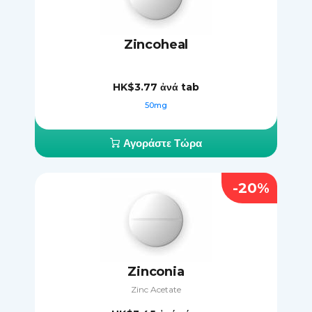
Zincoheal
HK$3.77
ἀνά tab
50mg
Αγοράστε Τώρα
-20%
Zinconia
Zinc Acetate