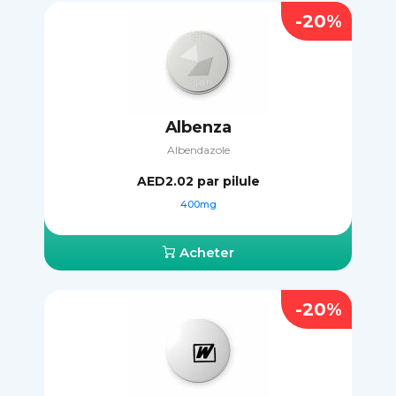
-20%
Albenza
Albendazole
AED2.02
par pilule
400mg
Acheter
-20%