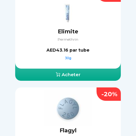
Elimite
Permethrin
AED43.16
par tube
30g
Acheter
-20%
Flagyl