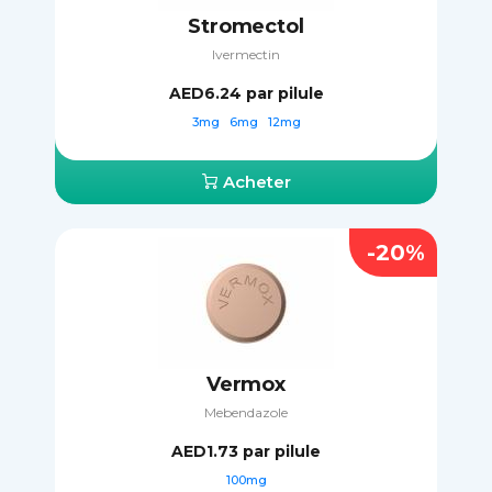
Stromectol
Ivermectin
AED6.24
par pilule
3mg
6mg
12mg
Acheter
-20%
Vermox
Mebendazole
AED1.73
par pilule
100mg