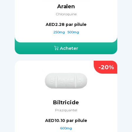
Aralen
Chloroquine
AED2.28
par pilule
250mg
500mg
Acheter
-20%
Biltricide
Praziquantel
AED10.10
par pilule
600mg