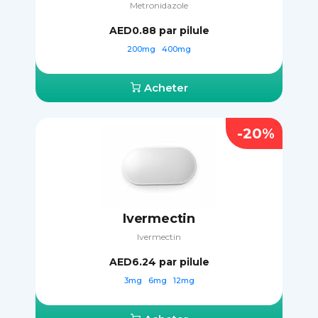
Metronidazole
AED0.88
par pilule
200mg
400mg
Acheter
-20%
Ivermectin
Ivermectin
AED6.24
par pilule
3mg
6mg
12mg