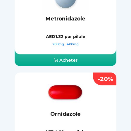
Metronidazole
AED1.32
par pilule
200mg
400mg
Acheter
-20%
Ornidazole