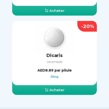
Acheter
-20%
Dicaris
Levamisole
AED8.89
par pilule
50mg
Acheter