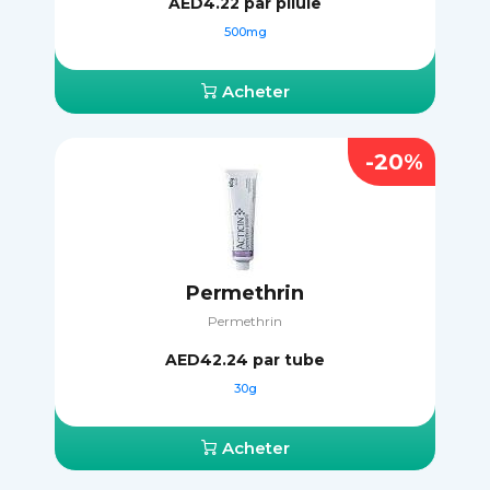
AED4.22
par pilule
500mg
Acheter
-20%
Permethrin
Permethrin
AED42.24
par tube
30g
Acheter