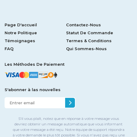
Page D'accueil
Contactez-Nous
Notre Politique
Statut De Commande
Témoignages
Termes & Conditions
FAQ
Qui Sommes-Nous
Les Méthodes De Paiement
S'abonner à las nouvelles
S'il vous plaît, notez que en réponse à votre message vous
devriez obtenir un message automatique que vous informant
que votre message a été reçu. Notre équipe de support répondra
à votre demande le plus tôt possible. Si vous n'avez pas reçu une