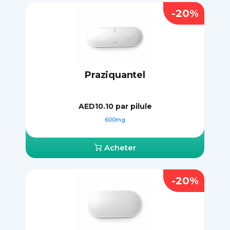
-20%
Praziquantel
AED10.10
par pilule
600mg
Acheter
-20%