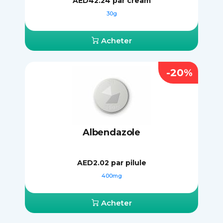
AED42.24
par cream
30g
Acheter
-20%
Albendazole
AED2.02
par pilule
400mg
Acheter