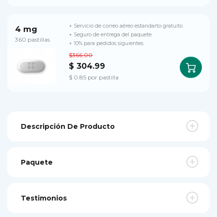
+ Servicio de correo aéreo estandarto gratuito
4 mg
+ Seguro de entrega del paquete
360 pastillas
+ 10% para pedidos siguientes
$366.00
$ 304.99
$ 0.85 por pastilla
Descripción De Producto
Paquete
Testimonios