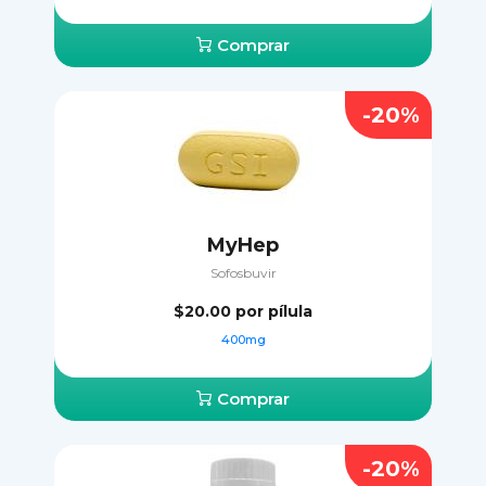
Comprar
-20%
MyHep
Sofosbuvir
$20.00
por pílula
400mg
Comprar
-20%