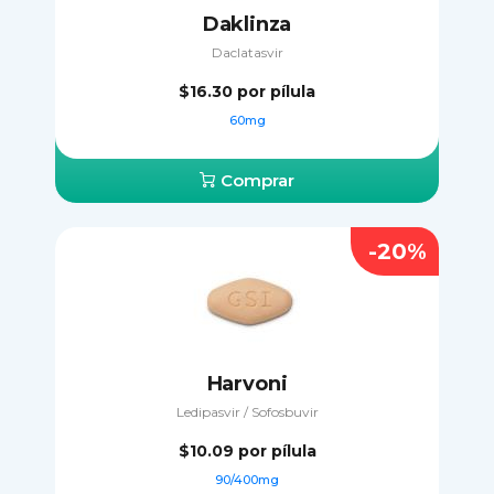
Daklinza
Daclatasvir
$16.30
por pílula
60mg
Comprar
-20%
Harvoni
Ledipasvir / Sofosbuvir
$10.09
por pílula
90/400mg