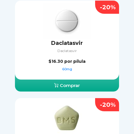
-20%
Daclatasvir
Daclatasvir
$16.30
por pílula
60mg
Comprar
-20%