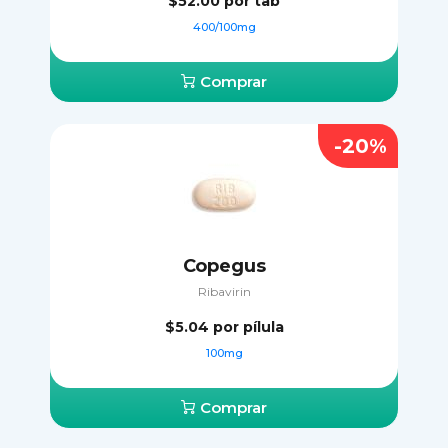
$52.00
por tab
400/100mg
Comprar
-20%
Copegus
Ribavirin
$5.04
por pílula
100mg
Comprar