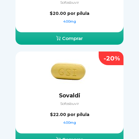
Sofosbuvir
$20.00
por pílula
400mg
Comprar
-20%
Sovaldi
Sofosbuvir
$22.00
por pílula
400mg