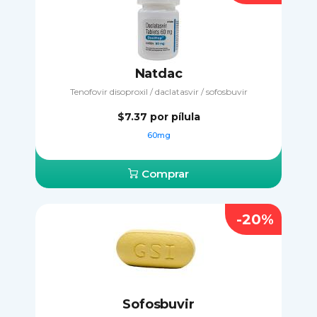
Natdac
Tenofovir disoproxil / daclatasvir / sofosbuvir
$7.37
por pílula
60mg
Comprar
-20%
Sofosbuvir