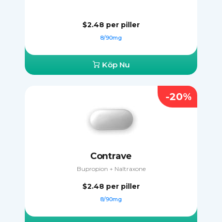
$2.48
per piller
8/90mg
Köp Nu
-20%
Contrave
Bupropion + Naltraxone
$2.48
per piller
8/90mg