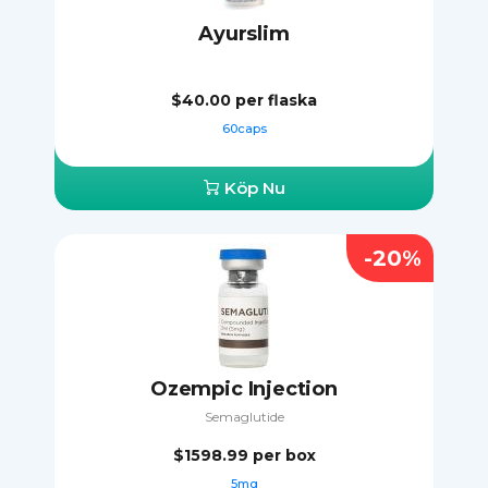
Ayurslim
$40.00
per flaska
60caps
Köp Nu
-20%
Ozempic Injection
Semaglutide
$1598.99
per box
5mg