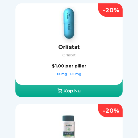
-20%
Orlistat
Orlistat
$1.00
per piller
60mg
120mg
Köp Nu
-20%