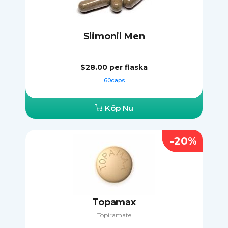
Slimonil Men
$28.00
per flaska
60caps
Köp Nu
-20%
Topamax
Topiramate