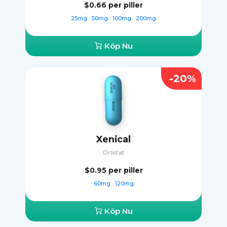
$0.66
per piller
25mg
50mg
100mg
200mg
Köp Nu
-20%
Xenical
Orlistat
$0.95
per piller
60mg
120mg
Köp Nu