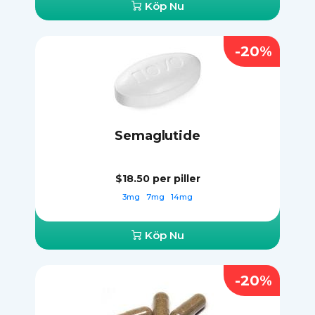
Köp Nu
-20%
Semaglutide
$18.50
per piller
3mg
7mg
14mg
Köp Nu
-20%