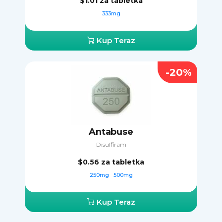
$1.01
za tabletka
333mg
Kup Teraz
-20%
Antabuse
Disulfiram
$0.56
za tabletka
250mg
500mg
Kup Teraz