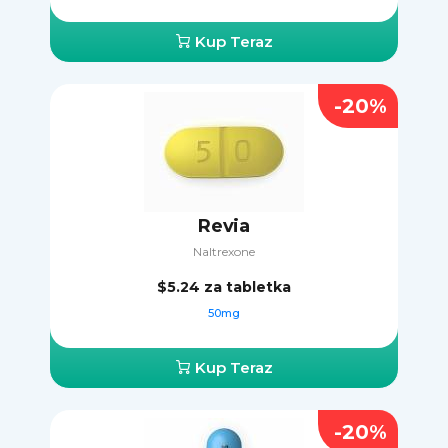
Kup Teraz
-20%
Revia
Naltrexone
$5.24
za tabletka
50mg
Kup Teraz
-20%