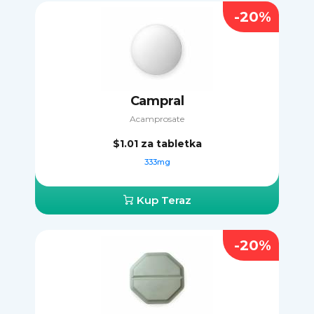
-20%
Campral
Acamprosate
$1.01
za tabletka
333mg
Kup Teraz
-20%