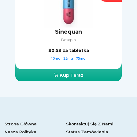
Sinequan
Doxepin
$0.53
za tabletka
10mg
25mg
75mg
Kup Teraz
Strona Główna
Skontaktuj Się Z Nami
Nasza Polityka
Status Zamówienia