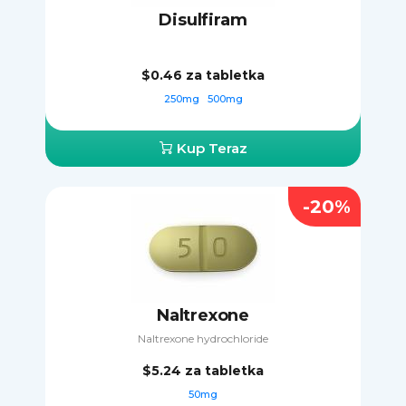
Disulfiram
$0.46
za tabletka
250mg
500mg
Kup Teraz
-20%
Naltrexone
Naltrexone hydrochloride
$5.24
za tabletka
50mg