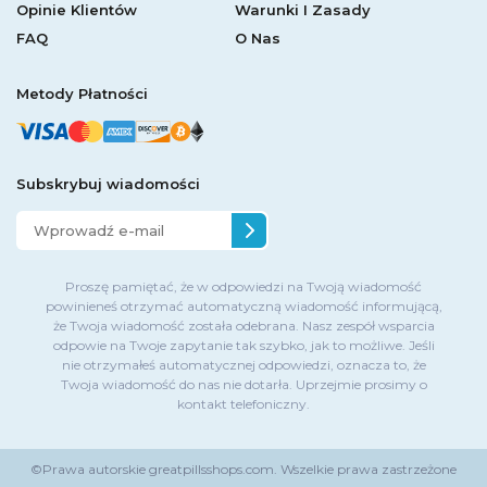
Opinie Klientów
Warunki I Zasady
FAQ
O Nas
Metody Płatności
Subskrybuj wiadomości
Proszę pamiętać, że w odpowiedzi na Twoją wiadomość
powinieneś otrzymać automatyczną wiadomość informującą,
że Twoja wiadomość została odebrana. Nasz zespół wsparcia
odpowie na Twoje zapytanie tak szybko, jak to możliwe. Jeśli
nie otrzymałeś automatycznej odpowiedzi, oznacza to, że
Twoja wiadomość do nas nie dotarła. Uprzejmie prosimy o
kontakt telefoniczny.
©Prawa autorskie
greatpillsshops.com.
Wszelkie prawa zastrzeżone