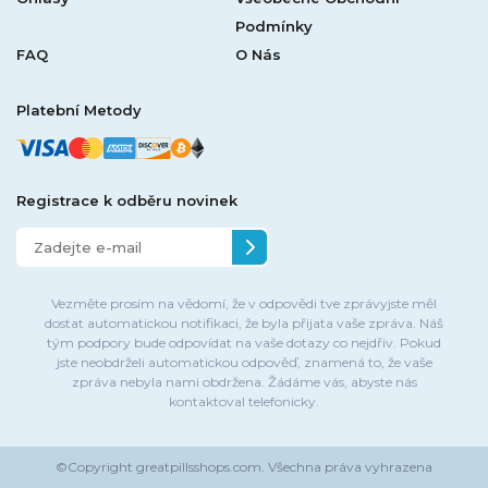
Podmínky
FAQ
O Nás
Platební Metody
Registrace k odběru novinek
Vezměte prosím na vědomí, že v odpovědi tve zprávyjste měl
dostat automatickou notifikaci, že byla přijata vaše zpráva. Náš
tým podpory bude odpovídat na vaše dotazy co nejdřiv. Pokud
jste neobdrželi automatickou odpověď, znamená to, že vaše
zpráva nebyla nami obdržena. Žádáme vás, abyste nás
kontaktoval telefonicky.
©Copyright
greatpillsshops.com.
Všechna práva vyhrazena